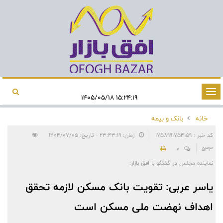
تغییر
۱۵:۲۴:۱۹ ۱۴۰۵/۰۵/۱۸
وضعیت
خانه
بانک و بیمه
ناوبری
کد خبر : 1758991754159
زمان: ۲۳:۴۳:۱۹ - تاریخ: ۱۴۰۴/۰۷/۰۵
0
533
نماینده مجلس در گفتگو با افق بازار:
یاسر عربی: تقویت بانک مسکن لازمه تحقق
اهداف نهضت ملی مسکن است