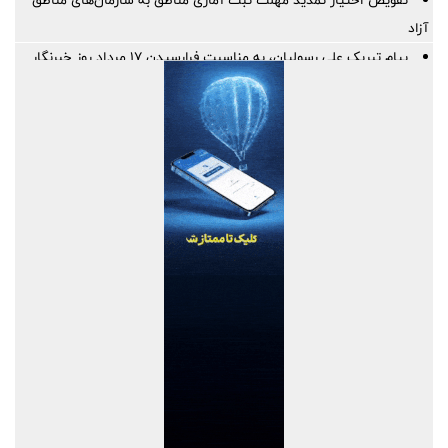
آزاد
پیام تبریک علی رسولیان، به مناسبت فرارسیدن ۱۷ مرداد روز خبرنگار
پیگیری جدی فولاد سنگان برای رفع موانع استخراج و حل مشکل کمبود
سنگ‌آهن
ناگفته‌های قربانزاده از واگذاری ۱۲ درصد هلدینگ خلیج فارس
تأکید معاون وزیر صمت بر نقش حیاتی رسانه‌ها در روایت صحیح
دستاوردهای صنعتی و تقویت امید اجتماعی
وزیر صمت روز خبرنگار را تبریک گفت
اعتماد؛ ارزشمندترین ذخیره ایران
سپرده‌های بانک کشاورزی طی سه سال گذشته ۳ برابر شد
کارنامه فولاد مبارکه در سال ۱۴۰۴؛آبدیده در آتش
ایستادگی و سازندگی ما، نیازمند روایت شماست
تعامل با رسانه‌ها، پل ارتباطی شفافیت و اعتماد عمومی است
بانک صنعت و معدن؛ پیشران تأمین مالی صنایع راهبردی و توسعه
تولید کشور