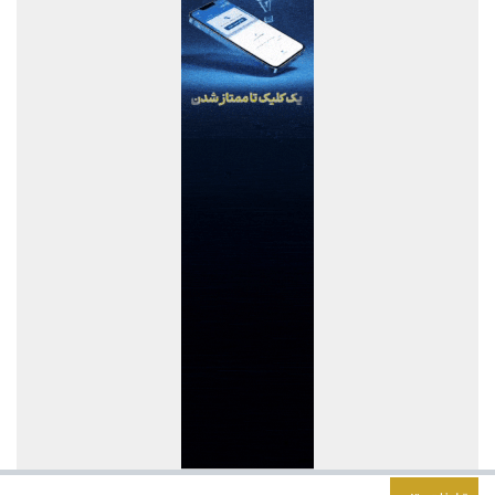
سیروان دالاهو و بازگشت آن به چرخه تولید
شاخص کل بورس تهران برای نخستین بار از مرز ۵ میلیون و ۴۰۰ هزار
واحد فراتر رفت
اختصاص ۲۸۰ میلیارد تومان تسهیلات بانک صنعت و معدن برای
حمایت از واحدهای تولیدی شهرستان گرمی استان اردبیل
گزارش مسیر احیا و دستاوردهای عملیاتی بانک سرمایه در مجمع عمومی
جزئیات عرضه عمده سهام «بتهران» در بازار دوم فرابورس
استان‌های برتر در دوره فروش «فستیوال گل طلایی بیمه آسیا» معرفی
شدند
895 هزار تن محصول روی میز فروش می رود
امضای تفاهم‌نامه توسعه همکاری‌های تجاری ایران و پاکستان
شرکت مخابرات ایران در جمع کارفرمایان منتخب ایران ۲۰۲۶ قرار گرفت
پرداخت بیش از ۸ همت وام ازدواج به زوج‌های جوان توسط بانک ملی
ایران
تسهیلات درمانی بانک تجارت برای تسهیل جراحی‌های چشم در