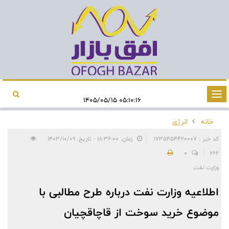
تغییر
۰۵:۱۰:۱۶ ۱۴۰۵/۰۵/۱۵
وضعیت
خانه
انرژی
ناوبری
کد خبر : 1735454420007
زمان: ۱۸:۳۶:۰۰ - تاریخ: ۱۴۰۳/۱۰/۰۹
0
662
وزارت نفت
اطلاعیه وزارت نفت درباره طرح مطالبی با
موضوع خرید سوخت از قاچاقچیان