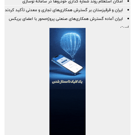
امکان استعلام روند شماره گذاری خودروها در سامانه نوسازی
ایران و قرقیزستان بر گسترش همکاری‌های تجاری و معدنی تأکید کردند
ایران آماده گسترش همکاری‌های صنعتی پروژه‌محور با اعضای بریکس
است
بهره گیری حداکثری از ظرفیت موافقتنامه تجارت آزاد ایران و روسیه
معاونت توسعه مدیریت و منابع انسانی منطقه آزاد دوغارون علت
استراتژی اعطای امتیاز خاص جذب سرمایه‌های انسانی بومی در آزمون
استخدامی اخیر را تشریح نمود
گامی بلند به سوی آینده؛ تأسیس «واحد آموزش هوشمند» در منطقه
آزاد تجاری-صنعتی دوغارون برای توانمندسازی کارکنان و مردم
موج بی‌پایان زائران حسینی در مرز شلمچه ادامه دارد
نحوه سیم کشی بلندگوهای سقفی؛ آموزش کامل سیم کشی اسپیکر
سقفی به صورت اصولی و حرفه‌ای
شفاف‌سازی درباره نحوه محاسبه اینترنت داخلی و بین‌المللی
فولاد مبارکه در سخت‌ترین سال صنعت فولاد؛ ثبت ۱۴۱ همت سود با
وجود بحران انرژی