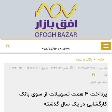
تغییر
۰۸:۰۱:۳۹ ۱۴۰۵/۰۵/۱۶
وضعیت
خانه
بانک و بیمه
ناوبری
کد خبر : 1762081313971
زمان: ۱۲:۳۱:۰۳ - تاریخ: ۱۴۰۴/۰۸/۱۱
312
0
بانک ملی ایران
پرداخت 3 همت تسهیلات از سوی بانک
کارگشایی در یک سال گذشته