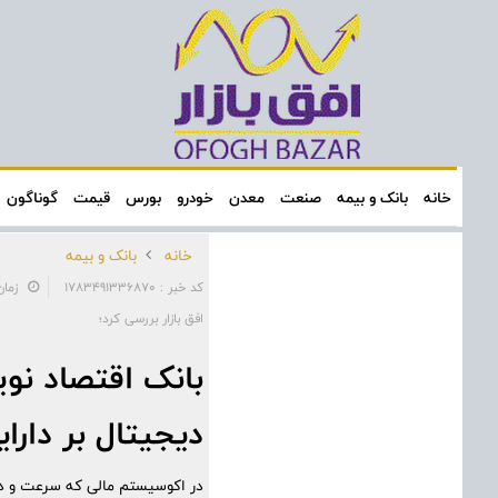
خانه
بانک و بیمه
صنعت
معدن
خودرو
بورس
قیمت
گوناگون
خانه
بانک و بیمه
کد خبر : 1783491336870
زمان: ۰۹:۲۹:۴۴ - تاریخ
افق بازار بررسی کرد؛
بانک اقتصاد نوی
دیجیتال بر دارای
در اکوسیستم مالی که سرعت و دقت