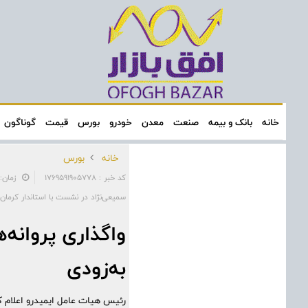
خانه
بانک و بیمه
صنعت
معدن
خودرو
بورس
قیمت
گوناگون
خانه
بورس
کد خبر : 1769591905778
زمان: ۱۰:۴۴:۴۶ - تاریخ: /۱۱/۰۸
سمیعی‌نژاد در نشست با استاندار کرمان 
واگذاری پروانه
به‌زودی
رئیس هیات عامل ایمیدرو اعلام ک