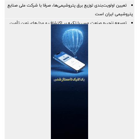
تعیین اولویت‌بندی توزیع برق پتروشیمی‌ها، صرفا با شرکت ملی صنایع
پتروشیمی ایران است
توسعه زنجیره صنعت مس با تکیه بر اکتشاف و مدل‌های نوین تأمین
مالی
ایران، شریک راهبردی اتحادیه اقتصادی اوراسیا در مسیر توسعه تجارت
و همگرایی منطقه‌ای
پرداخت مطالبات بازنشستگان در اولویت تأمین اجتماعی؛ پیگیری برای
تأمین منابع ادامه دارد
نشست هم افزایی ستاد اربعین بیمه ایران و سازمان حج و زیارت برگزار
شد
کارآمدی ستاد در ترازوی برنامه تحول و اقتصاد تورمی
استفاده از شاخص قیمت سنگ‌آهن مبتنی بر یوان به جای شاخص‌های
دلاری
آخرین سود ۲۷.۷ درصدی «اندوخته توسعه صادرات آرمانی» واریز شد؛
نرخ جدید ۲۹.۱ درصد
آغاز مرحله جدید کالابرگ از ۱۵ مردادماه