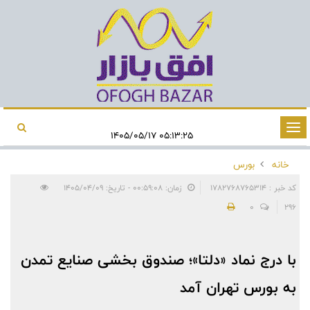
تغییر
۰۵:۱۳:۲۵ ۱۴۰۵/۰۵/۱۷
وضعیت
خانه
بورس
ناوبری
کد خبر : 1782768765314
زمان: ۰۰:۵۹:۰۸ - تاریخ: ۱۴۰۵/۰۴/۰۹
0
296
با درج نماد «دلتا»؛ صندوق بخشی صنایع تمدن
به بورس تهران آمد