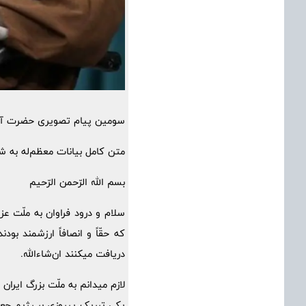
سومین پیام تصویری حضرت آیت‌
متن کامل بیانات معظم‌له به ش
بسم الله الرّحمن الرّحیم
سلام و درود فراوان به ملّت عز
که حقّاً و انصافاً ارزشمند ب
دریافت میکنند ان‌شاءالله.
لازم میدانم به ملّت بزرگ ایرا
یکی تبریک پیروزی بر رژیم جعل