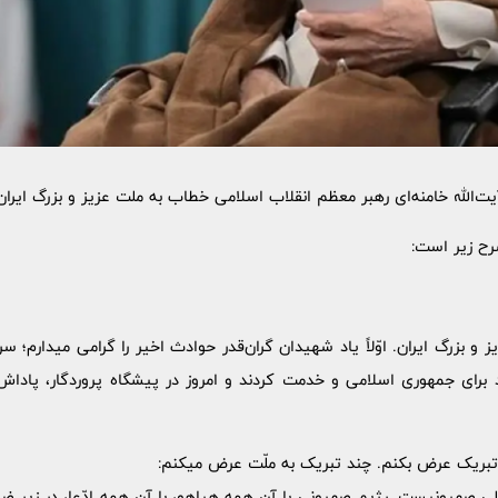
الله خامنه‌ای رهبر معظم انقلاب اسلامی خطاب به ملت عزیز و بزرگ ایرا
رح زیر است:
یز و بزرگ ایران. اوّلاً یاد شهیدان گران‌قدر حوادث اخیر را گرامی میدارم؛ 
ودند برای جمهوری اسلامی و خدمت کردند و امروز در پیشگاه پروردگار، پاد
ن تبریک عرض بکنم. چند تبریک به ملّت عرض میکنم:
ی صهیونیست. رژیم صهیونی با آن همه هیاهو، با آن همه ادّعا، در زیر ضرب