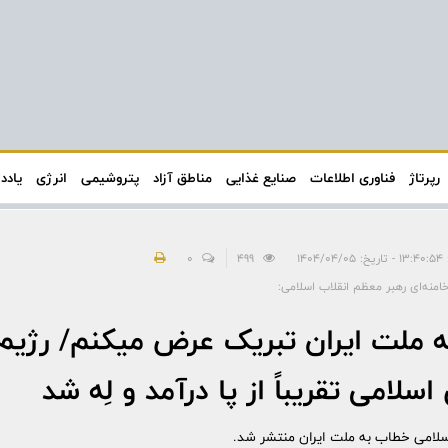
رپرتاژ
فناوری اطلاعات
صنایع غذایی
مناطق آزاد
پتروشیمی
انرژی
یادد
۱۴۰۴/
499
0
منه‌ای رهبر معظم انقلاب اسلامی:
 به ملت ایران تبریک عرض میکنم/ رژیم
لامی تقریباً از پا درآمد و لِه شد
سلامی خطاب به ملت ایران منتشر شد.