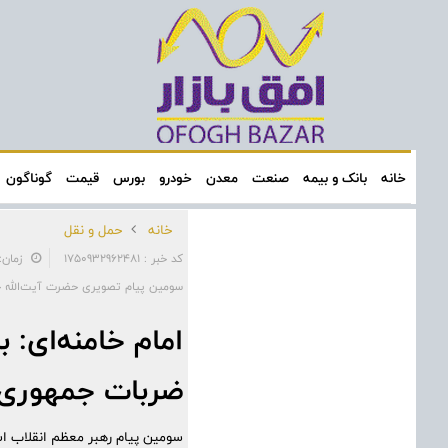
خانه
بانک و بیمه
صنعت
معدن
خودرو
بورس
قیمت
گوناگون
خانه
حمل و نقل
کد خبر : 1750932962481
زمان: ۱۳:۴۰:۵۴ - تاریخ: ۰۴/۰۵
سومین پیام تصویری حضرت آیت‌الله خا
امام خامنه‌ای:
ضربات جمهوری اس
سومین پیام رهبر معظم انقلاب ا