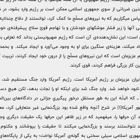
چنین ضرباتی از سوی جمهوری اسلامی ممکن است بر رژیم وارد بشود، در ذه
 سپاس میگزاریم که به نیروهای مسلّح ما کمک کرد، توانستند از دفاع چندلایه‌
 آنها را زیر فشار موشکهای خودشان و با تهاجم قویّ سلاح پیشرفته‌ی خو
هی است؛ این نشان‌دهنده‌ی آن است که رژیم صهیونیستی بداند که تعرّض به
اد میکند، هزینه‌ی سنگین برای او به وجود می‌آورد و ایجاد میکند. و بحمدال
م عزیزمان است که این نیروهای مسلّح را از درون خود ایجاد کردند، تربیت
نین کار بزرگی فراهم کردند، قوی کردند.
ایران عزیزمان بر رژیم آمریکا است. رژیم آمریکا وارد جنگ مستقیم شد،
نابود خواهد شد. وارد جنگ شد برای اینکه او را نجات بدهد، لکن هیچ دست
ـ که البتّه این به طور مستقل درخورِ پیگیریِ جزائی در دادگاه‌های بین‌المل
مهمّی انجام بدهند. رئیس‌جمهور آمریکا(1) در شرح آنچه واقع شده بود بزرگ‌نمایی غیر متع
 آن حرفها را، میفهمید که در زیر ظاهر این حرفها یک حقیقت دیگری وجود 
نتوانستند برسند و بزرگ‌نمایی میکنند تا حقیقت را بپوشانند و مکتوم 
مهوری اسلامی سیلی سختی به گونه‌ی آمریکا نواخت؛ به یکی از پایگاه‌های م