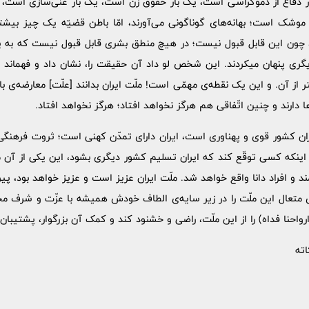
 دفاع از دموکراسی است، یک بار حقوق زن است، یک بار غنی‌سازی است، 
شک است؛ بهانه‌های گوناگونی می‌آورند، امّا باطن قضیّه یک چیز بیش
ا، چون این قابل قبول نیست؛ در هیچ منطق بشری قابل قبول نیست که به یک
دیگری پنهان میکردند. این شخص لو داد آن حقیقت را، نشان داد و فهماند 
ر از آن. و این یک نقطه‌ی مهمّی است! ملّت ایران بدانند [علّت] معارضه‌ی ب
‌ها دارند و چنین اتّفاقی هم هرگز نخواهد افتاد؛ هرگز نخواهد افتاد.
ران کشور قوی و پهناوری است، ایران دارای تمدّن کهنی است؛ ثروت فرهنگی 
. اینکه کسی توقّع کند که ایران تسلیم کشور دیگری بشود، این یکی از آ
دمند و افراد دانا واقع خواهد شد. ملّت ایران عزیز است و عزیز خواهد بود، پ
 متعال این ملّت را در زیر سایه‌ی الطاف خودش همیشه با عزّت و شرف محفو
ارواحنا فداه) را از این ملّت، راضی و خشنود کند و کمک آن بزرگوار، پشتیبان
اته