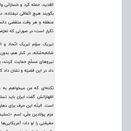
العُدید، حمله کرد و خساراتی و
بگویند هیچ اتّفاقی نیفتاده، د
منطقه و هر وقت متقضی دانست 
تکرار است؛ در صورتی که تعرّض
تبریک سوّم تبریک اتّحاد و ات
شانه‌به‌شانه، در کنار هم، بدو
نیروهای مسلّح حمایت کردند، 
داد در این قضیّه و نشان داد که
نکته‌ای که من میخواهم به ع
اظهاراتش گفت ایران باید تس
است. البتّه این حرف برای دهان 
عزم پولادین ملّی، اسم «تسلیم
حقیقتی را لو داد؛ آمریکایی‌ها 