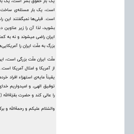
یک بار حقوق بشر است، یک بار
است، یک بار مسئله‌ی ساخت مو
است. قبلی‌ها نمیگفتند این ر
بشوید، لذا آن را زیر عناوین 
ایران راضی میشوند و نه به کمت
بزرگ به ملّت ایران را آمریکایی
ملّت ایران ملّت بزرگی است، ای
از آمریکا و امثال آمریکا است
یقیناً مایه‌ی استهزاء افراد خر
توفیق الهی. و امیدواریم خدای
را عالی کند و حضرت بقیّةالله (
والسّلام علیکم و رحمة‌الله و‌ برک