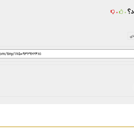
د؟
0
0
ای