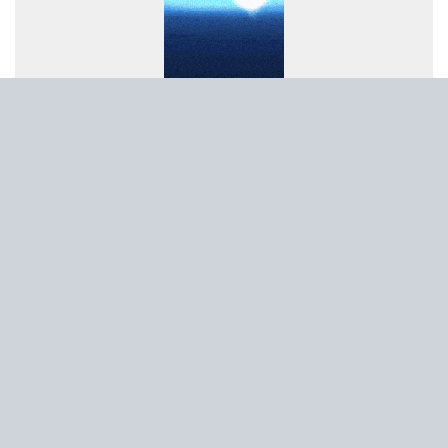
پاسخ به پرسش‌های پرتکرار فعالان اقتصادی در قالب پادکست
پیشنهادات راهبردی بخش‌خصوصی برای افزایش تاب‌آوری در تجارت غذا
برقراری روابط پایدار با کشورهای هدف در اولویت است | لزوم پیگیری
تسهیل شرایط صدور روادید از سوی بلاروس برای ایرانیان
اصلاحیه آیین نامه اجرایی ماده ۱۰ قانون ساماندهی صنعت خودرو ابلاغ
شد
پیام مدیرعامل شرکت آهن و فولاد ارفع به مناسبت روز خبرنگار
پیام دکتر محمدرضا سجادیان، مدیرعامل شرکت «مجتمع فولاد خراسان»
در بزرگداشت روز خبرنگار
پیام مدیرعامل شرکت سنگ‌آهن مرکزی ایران به مناسبت روز خبرنگار
پیام مدیرعامل شرکت صنعت فولاد شادگان به مناسبت روز خبرنگار
عملیات استخراج سنگ‌آهن سنگان با وجود محدودیت‌ها متوقف نشده
است
تبلیغات متنی
برگزاری دوره آموزشی ایمنی برق و اصول مهندسی در صنعت ویژه
کارکنان HSE
برنامه‌های ارتقای بهره‌وری وزارت صنعت معدن و تجارت ابلاغ شد