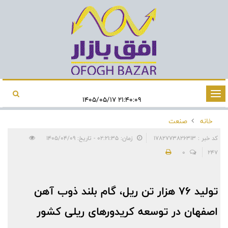
تغییر
۲۱:۴۰:۰۹ ۱۴۰۵/۰۵/۱۷
وضعیت
خانه
صنعت
ناوبری
کد خبر : 1782773826313
زمان: ۰۲:۲۱:۳۵ - تاریخ: ۱۴۰۵/۰۴/۰۹
0
247
تولید 76 هزار تن ریل، گام بلند ذوب آهن
اصفهان در توسعه کریدورهای ریلی کشور