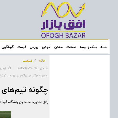
خانه
بانک و بیمه
صنعت
معدن
خودرو
بورس
قیمت
گوناگون
خانه
صنعت
کد خبر : 1782798068125
زمان: ۰۹:۰۸:۱۲ - تاریخ: ۴/۰۹
به بهانه برگزاری بزرگ‌ترین رویداد فوتبا
چگونه تیم‌های ب
رئال مادرید نخستین باشگاه فوتبالی شد که بیش از