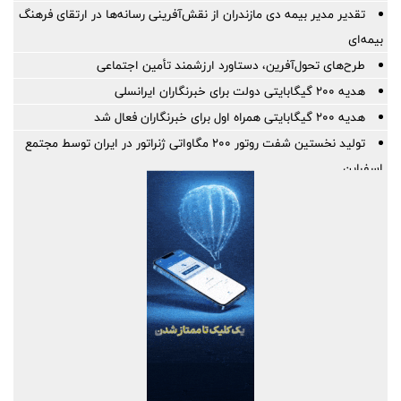
تقدیر مدیر بیمه دی مازندران از نقش‌آفرینی رسانه‌ها در ارتقای فرهنگ
بیمه‌ای
طرح‌های تحول‌آفرین، دستاورد ارزشمند تأمین اجتماعی
هدیه ۲۰۰ گیگابایتی دولت برای خبرنگاران ایرانسلی
هدیه ۲۰۰ گیگابایتی همراه اول برای خبرنگاران فعال شد
تولید نخستین شفت روتور ۲۰۰ مگاواتی ژنراتور در ایران توسط مجتمع
اسفراین
برپایی میز خدمت بانک سینا در نماز جمعه تهران
گام تازه صندوق تأمین خسارت‌های بدنی در توسعه خدمات دیجیتال
بانک ملی ایران در مسیر بازگشت کامل؛ خدمات یکی پس از دیگری به
مدار خدمت‌رسانی بازمی‌گردند
تاکید مدیرعامل بانک مسکن بر نقش خبرنگاران در اعتمادسازی و
تقویت سرمایه اجتماعی بانک
کاهش ناترازی دستاورد مهم بانک مسکن در مدیریت منابع و مصارف
است
قلم، سلاحی در جنگ آگاهی؛ پیام مدیرعامل هلدینگ سرمایه گذاری