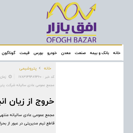
خانه
بانک و بیمه
صنعت
معدن
خودرو
بورس
قیمت
گوناگون
خانه
پتروشیمی
کد خبر : 1783149489460
زمان: ۱۰:۴۴:۳۸ - تاریخ: ۱۳
مجمع عمومی عادی سالیانه شرکت پتروشی
خروج از زیان ان
قاطع تیم مدیریتی در عبور از بحرا