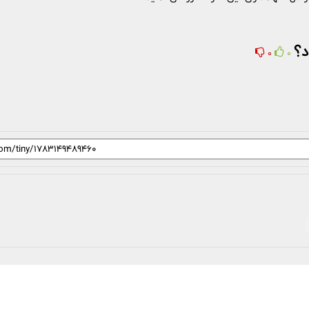
د؟
0
0