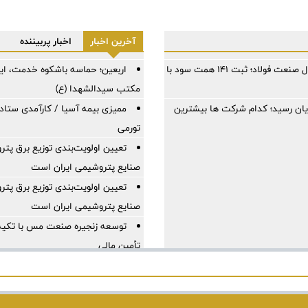
آخرین اخبار
اخبار پربیننده
فولاد مبارکه در سخت‌ترین سال صنعت فولاد؛ ثبت ۱۴۱ همت سود با
اربعین؛ حماسه باشکوه خدمت، ایثا
مکتب سیدالشهدا (ع)
ایان رسید؛ کدام شرکت ها بیشترین
ممیزی بیمه آسیا / کارآمدی ستاد د
تورمی
تعیین اولویت‌بندی توزیع برق پتر
صنایع پتروشیمی ایران است
تعیین اولویت‌بندی توزیع برق پتر
صنایع پتروشیمی ایران است
توسعه زنجیره صنعت مس با تکیه 
تأمین مالی
ایران، شریک راهبردی اتحادیه اقت
تجارت و همگرایی منطقه‌ای
پرداخت مطالبات بازنشستگان در ا