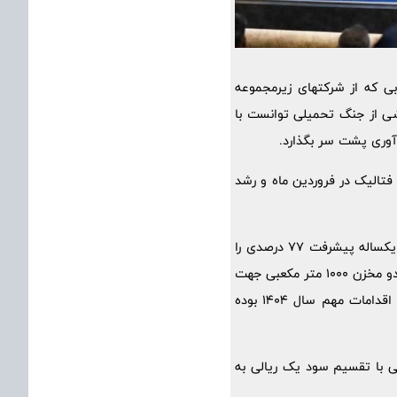
بی که از شرکتهای زیرمجموعه
شی از جنگ تحمیلی توانست با
دآوری پشت سر بگذارد.
بت رکورد 50 ساله تولید ماهیانه انیدرید فتالیک در فروردین ماه و رشد
پتروشیمی فارابی همچنین با فعال نمودن مجدد پروژه تصفیه پساب واحد انیدرید فتالیک پس از توقفی یکساله پیشرفت 77 درصدی را
در سال 1404 ثبت نمود که نوید از بازگشت این شرکت به مسیر رشد و توسعه می باشد. همچنین احداث دو مخزن 1000 متر مکعبی جهت
ذخیره مواد اولیه و محصول دی اکتیل فتالات و تکمیل پروژه حوضچه تصفیه پساب صنعتی نیز از دیگر اقدامات مهم سال 1404 بوده
ی با تقسیم سود یک ریالی به