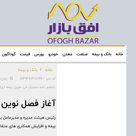
خانه
بانک و بیمه
صنعت
معدن
خودرو
بورس
قیمت
گوناگون
خانه
بانک و بیمه
کد خبر : 1749471488197
زمان: ۱۵:۴۶:۳۵ - تاریخ: /۰۳/۱۹
تفاهم نامه مشترک فی مابین بیمه ایرا
آغاز فصل نوین 
رئیس هیئت مدیره و مدیرعامل بیم
بیمه و افزایش همکاری های متقاب