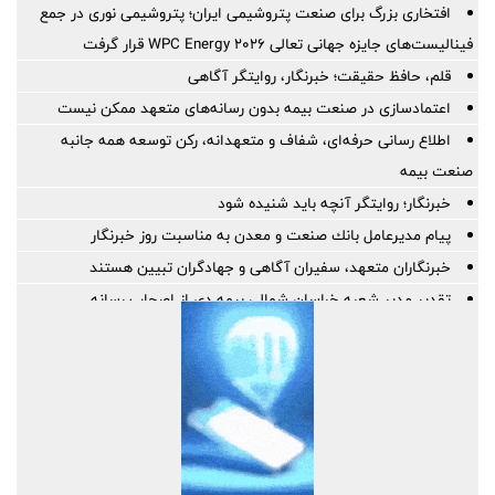
افتخاری بزرگ برای صنعت پتروشیمی ایران؛ پتروشیمی نوری در جمع
فینالیست‌های جایزه جهانی تعالی WPC Energy 2026 قرار گرفت
قلم، حافظ حقیقت؛ خبرنگار، روایتگر آگاهی
اعتمادسازی در صنعت بیمه بدون رسانه‌های متعهد ممکن نیست
اطلاع رسانی حرفه‌ای، شفاف و متعهدانه، رکن توسعه همه جانبه
صنعت بیمه
خبرنگار؛ روایتگر آنچه باید شنیده شود
پیام مدیرعامل بانك صنعت و معدن به مناسبت روز خبرنگار
خبرنگاران متعهد، سفیران آگاهی و جهادگران تبیین هستند
تقدیر مدیر شعبه خراسان شمالی بیمه دی از اصحاب رسانه
پیام دکتر بیگدلی، مدیرعامل بانک گردشگری به مناسبت روز خبرنگار
ثبت بیش از ۶ هزار تردد در مسیر دریایی کیش در هفته گذشته
روایت مسئولانه رسانه‌ها، پشتوانه امید و اعتماد در روزهــای بازسازی
است
خبر خوش استاندار مازندران برای خبرنگاران؛‌ بیمه پایه و ‌تکمیلی
می‌شوید