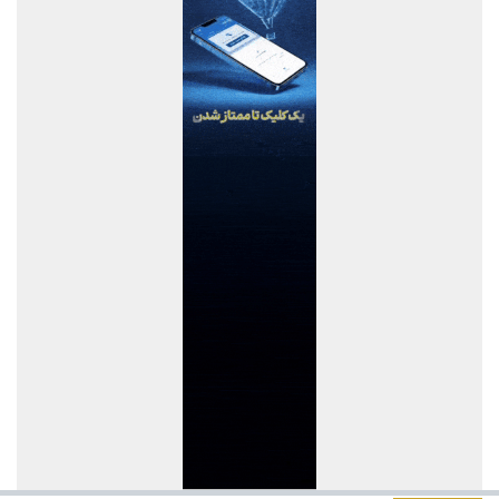
های صنفی نمایندگان
وقتی «عملکرد» از راز ثروت پنهان آسیا رونمایی می کند
بسیج ظرفیت‌های منطقه آزاد دوغارون برای تکریم زائران حسینی
دیدار مدیر هماهنگی مناطق ویژه اقتصادی کشور با مدیرعامل شهر
صنعتی کاوه
تردد در شلمچه از مرز یک و نیم میلیون زائر گذشت
سازمان منطقه آزاد اروند با بسیج همه ظرفیت‌ها، شلمچه را برای
میزبانی از زائران اربعین آماده کرد
درج شرکت زیست اروند فارمد (سهامی عام) در بورس تهران
شرکت مخابرات ایران در جمع کارفرمایان منتخب ایران ۲۰۲۶ قرار گرفت
تسهیل در پرداخت بیش از ۲۲۰۰ میلیارد ریال وام ودیعه مسکن به
آسیب‌دیدگان جنگ در هرمزگان
مدیرعامل پتروشیمی بندر امام بر ارتقای آمادگی و فرهنگ ایمنی تأکید
کرد
توسعه زنجیره صنعت مس با تکیه بر اکتشاف و مدل‌های نوین تأمین
مالی شتاب می‌گیرد