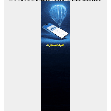
توسعه زنجیره صنعت مس با تکیه بر اکتشاف و مدل‌های نوین تأمین
مالی
ایران، شریک راهبردی اتحادیه اقتصادی اوراسیا در مسیر توسعه تجارت
و همگرایی منطقه‌ای
پرداخت مطالبات بازنشستگان در اولویت تأمین اجتماعی؛ پیگیری برای
تأمین منابع ادامه دارد
نشست هم افزایی ستاد اربعین بیمه ایران و سازمان حج و زیارت برگزار
شد
کارآمدی ستاد در ترازوی برنامه تحول و اقتصاد تورمی
استفاده از شاخص قیمت سنگ‌آهن مبتنی بر یوان به جای شاخص‌های
دلاری
آخرین سود ۲۷.۷ درصدی «اندوخته توسعه صادرات آرمانی» واریز شد؛
نرخ جدید ۲۹.۱ درصد
آغاز مرحله جدید کالابرگ از ۱۵ مردادماه
PetroCVC؛ ابزار مدیریت ریسک فناوری برای هلدینگ
گام راهبردی سازمان منطقه آزاد چابهار در تقویت زیرساخت‌های ایمنی و