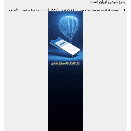
پتروشیمی ایران است
توسعه زنجیره صنعت مس با تکیه بر اکتشاف و مدل‌های نوین تأمین
مالی
ایران، شریک راهبردی اتحادیه اقتصادی اوراسیا در مسیر توسعه تجارت
و همگرایی منطقه‌ای
پرداخت مطالبات بازنشستگان در اولویت تأمین اجتماعی؛ پیگیری برای
تأمین منابع ادامه دارد
نشست هم افزایی ستاد اربعین بیمه ایران و سازمان حج و زیارت برگزار
شد
کارآمدی ستاد در ترازوی برنامه تحول و اقتصاد تورمی
استفاده از شاخص قیمت سنگ‌آهن مبتنی بر یوان به جای شاخص‌های
دلاری
آخرین سود ۲۷.۷ درصدی «اندوخته توسعه صادرات آرمانی» واریز شد؛
نرخ جدید ۲۹.۱ درصد
آغاز مرحله جدید کالابرگ از ۱۵ مردادماه
PetroCVC؛ ابزار مدیریت ریسک فناوری برای هلدینگ