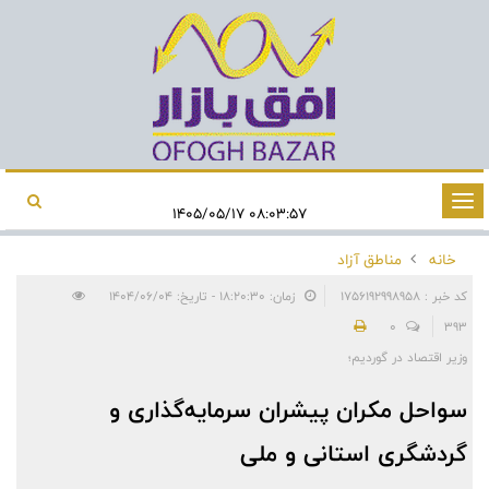
تغییر
۰۸:۰۳:۵۷ ۱۴۰۵/۰۵/۱۷
وضعیت
خانه
مناطق آزاد
ناوبری
کد خبر : 1756192998958
زمان: ۱۸:۲۰:۳۰ - تاریخ: ۱۴۰۴/۰۶/۰۴
0
393
وزیر اقتصاد در گوردیم؛
سواحل مکران پیشران سرمایه‌گذاری و
گردشگری استانی و ملی