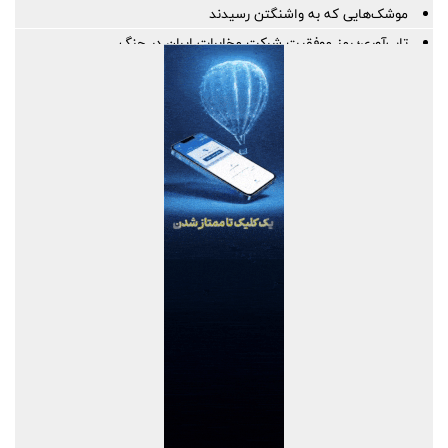
موشک‌هایی که به واشنگتن رسیدند
تاب‌آوری؛ رمز موفقیت شرکت مخابرات ایران در جنگ
خبرنگاری؛ میان رسالتِ حقیقت و چالش‌های عصر جدید
رسانه‌های تخصصی بخشی از مسیر تسهیل تجارت/ خبرنگاران همراهان
شفافیت و تسهیل تجارت
پروژه‌های آسیب‌دیده از جنگ با بهره‌گیری از مهندسی ارزش بازسازی
می‌شوند
پاسخ به پرسش‌های پرتکرار فعالان اقتصادی در قالب پادکست
پیشنهادات راهبردی بخش‌خصوصی برای افزایش تاب‌آوری در تجارت غذا
برقراری روابط پایدار با کشورهای هدف در اولویت است | لزوم پیگیری
تسهیل شرایط صدور روادید از سوی بلاروس برای ایرانیان
اصلاحیه آیین نامه اجرایی ماده ۱۰ قانون ساماندهی صنعت خودرو ابلاغ
شد
پیام مدیرعامل شرکت آهن و فولاد ارفع به مناسبت روز خبرنگار
پیام دکتر محمدرضا سجادیان، مدیرعامل شرکت «مجتمع فولاد خراسان»
در بزرگداشت روز خبرنگار