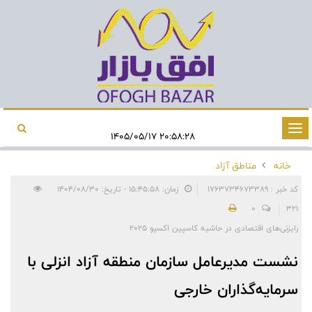
تغییر
۲۰:۵۸:۲۸ ۱۴۰۵/۰۵/۱۷
وضعیت
خانه
مناطق آزاد
ناوبری
کد خبر : 1763734673389
زمان: ۱۵:۴۵:۵۸ - تاریخ: ۱۴۰۴/۰۸/۳۰
0
321
رایزنی‌های اقتصادی در حاشیه کاسپین اکسپو 2025
نشست مدیرعامل سازمان منطقه آزاد انزلی با
سرمایه‌گذاران خارجی