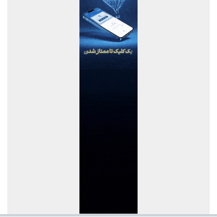
بانک صنعت و معدن؛ پیشران تأمین مالی صنایع راهبردی و توسعه
تولید کشور
بازدید معاون حقوقی و وصول مطالبات بانک صنعت و معدن از طرح
شرکت یکتا گرانول میبد
موافقت صندوق توسعه ملی با پرداخت تسهیلات ارزی به صنایع آسیب
دیده از جنگ با عاملیت "بانک شهر
اصلاحیه آگهی مرحله سوم مزایده اموال مازاد بانک دی
میزبانی تهران از نمایشگاه افکس ۲۰۲۶ در آبان ماه
بانك ملت در رتبه نخست پرداخت تسهیلات ازدواج و فرزندآوری قرار
گرفت
تقدیر مدیر صندوق بازنشستگی استان خراسان شمالی از خدمات
مطلوب بیمه دی
تقدیر مدیر بیمه دی مازندران از نقش‌آفرینی رسانه‌ها در ارتقای فرهنگ
بیمه‌ای
طرح‌های تحول‌آفرین، دستاورد ارزشمند تأمین اجتماعی
هدیه ۲۰۰ گیگابایتی دولت برای خبرنگاران ایرانسلی