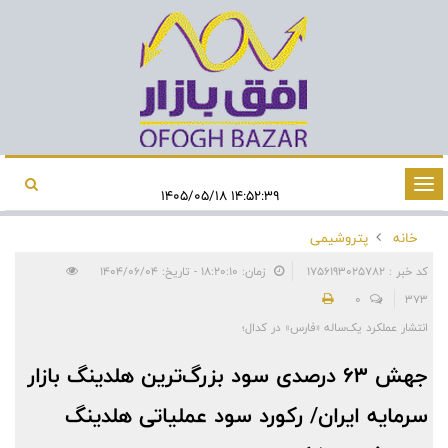
تغییر
۱۴:۵۲:۳۹ ۱۴۰۵/۰۵/۱۸
وضعیت
خانه
پتروشیمی
ناوبری
کد خبر : 1756193025782
زمان: ۱۸:۲۰:۱۰ - تاریخ: ۱۴۰۴/۰۶/۰۴
0
373
انتشار عملکرد یک‌ساله «فارس» در کدال؛
جهش ۶۳ درصدی سود بزرگ‌ترین هلدینگ بازار
سرمایه ایران/ رکورد سود عملیاتی هلدینگ