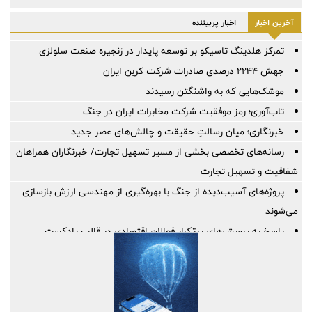
آخرین اخبار
اخبار پربیننده
تمرکز هلدینگ تاسیکو بر توسعه پایدار در زنجیره صنعت سلولزی
جهش ۲۲۴۴ درصدی صادرات شرکت کربن ایران
موشک‌هایی که به واشنگتن رسیدند
تاب‌آوری؛ رمز موفقیت شرکت مخابرات ایران در جنگ
خبرنگاری؛ میان رسالتِ حقیقت و چالش‌های عصر جدید
رسانه‌های تخصصی بخشی از مسیر تسهیل تجارت/ خبرنگاران همراهان
شفافیت و تسهیل تجارت
پروژه‌های آسیب‌دیده از جنگ با بهره‌گیری از مهندسی ارزش بازسازی
می‌شوند
پاسخ به پرسش‌های پرتکرار فعالان اقتصادی در قالب پادکست
پیشنهادات راهبردی بخش‌خصوصی برای افزایش تاب‌آوری در تجارت غذا
برقراری روابط پایدار با کشورهای هدف در اولویت است | لزوم پیگیری
تسهیل شرایط صدور روادید از سوی بلاروس برای ایرانیان
اصلاحیه آیین نامه اجرایی ماده ۱۰ قانون ساماندهی صنعت خودرو ابلاغ