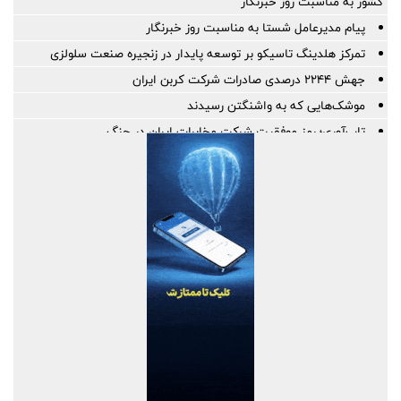
کشور به مناسبت روز خبرنگار
پیام مدیرعامل شستا به مناسبت روز خبرنگار
تمرکز هلدینگ تاسیکو بر توسعه پایدار در زنجیره صنعت سلولزی
جهش ۲۲۴۴ درصدی صادرات شرکت کربن ایران
موشک‌هایی که به واشنگتن رسیدند
تاب‌آوری؛ رمز موفقیت شرکت مخابرات ایران در جنگ
خبرنگاری؛ میان رسالتِ حقیقت و چالش‌های عصر جدید
رسانه‌های تخصصی بخشی از مسیر تسهیل تجارت/ خبرنگاران همراهان
شفافیت و تسهیل تجارت
پروژه‌های آسیب‌دیده از جنگ با بهره‌گیری از مهندسی ارزش بازسازی
می‌شوند
پاسخ به پرسش‌های پرتکرار فعالان اقتصادی در قالب پادکست
پیشنهادات راهبردی بخش‌خصوصی برای افزایش تاب‌آوری در تجارت غذا
برقراری روابط پایدار با کشورهای هدف در اولویت است | لزوم پیگیری
تسهیل شرایط صدور روادید از سوی بلاروس برای ایرانیان
اصلاحیه آیین نامه اجرایی ماده ۱۰ قانون ساماندهی صنعت خودرو ابلاغ