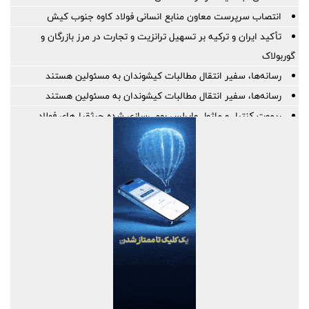
انتصاب سرپرست معاون منابع انسانی فولاد کاوه جنوب کیش
تأکید ایران و ترکیه بر تسهیل ترانزیت و تجارت در مرز بازرگان و
گوربولاک
رسانه‌ها، سفیر انتقال مطالبات کیشوندان به مسئولین هستند
رسانه‌ها، سفیر انتقال مطالبات کیشوندان به مسئولین هستند
ریموت کنترل و ماژول وایرلس بومی‌سازی شده جرثقیل‌های فولاد
هرمزگان، جایگزین نمونه خارجی
تودیع و معارفه عضو هیات مدیره ایمپاسکو برگزار شد
رییس هیات مدیره ایمپاسکو: نمی‌توان از فعال‌شدن یک گسل مشخص
سخن گفت
اخذ اسناد تك‌برگی گامی مؤثر در تثبیت مالكیت و صیانت از
سرمایه‌های ذوب آهن اصفهان
گامی در مسیر تقویت تاب‌آوری سایبری و پایداری کسب‌وکار در صنعت
مالی
پرداخت تسهیلات ارزی به صنایع آسیب دیده از جنگ توسط بانک شهر