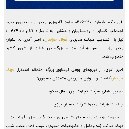
طی حکم شماره 04/63301 حامد قادرمزی مدیرعامل صندوق بیمه
اجتماعی کشاورزان روستاییان و عشایر به تاریخ 10 آبان ماه 1404 و
نیز با تصویب هیات مدیره‌ی
فولاد خراسان
، امیر آذری به عنوان
مدیرعامل و عضو هیأت مدیره بزرگ‌ترین فولادساز شرق کشور
منصوب شد.
امیر آذری، از نیروهای بومی نیشابور بزرگ (منطقه استقرار
فولاد
خراسان
) است و سوابق مدیریتی متعددی همچون:
- مدیر عاملی شرکت تجارت بین الملل سکو،
-ریاست هیات مدیره شرکت همیار انرژی،
- عضویت هیات مدیره پتروشیمی مرواريد، ذوب خزر، فولاد غدیر،
فولاد صائب (مدیرعامل و عضوهیات مدیره) ، ذوب آهن عجب شیر،