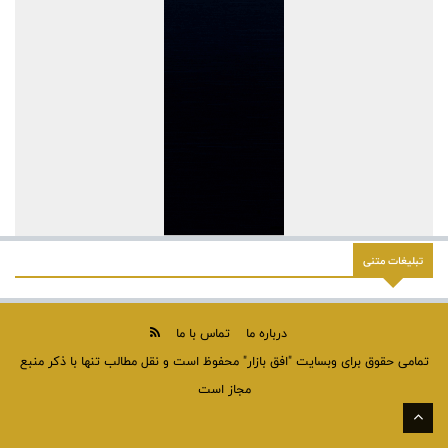
با همکاری صندوق توسعه ملی
رشد 5098 درصدی خالص تسهیلات بانک اقتصادنوین
کاهش NPL بانک اقتصادنوین به پایین‌ترین رقم
افزایش ۴۷ درصدی حمایت مالی بانک توسعه صادرات ایران از
دانش‌بنیان‌ها
فرصت‌های بی‌نظیری برای پیشرفت منطقه خوروبیابانک فراهم شده
است
پیگیری جدی فولاد سنگان برای رفع موانع استخراج و حل مشکل کمبود
سنگ‌آهن
تبلیغات متنی
قیمت بازی های رترو
تحقق ۱۷۴ درصدی سود عملیاتی فن‌آوران
زنگ معاملات بورس امروز با حضور مدیران شرکت مخابرات ایران به صدا
درباره ما
تماس با ما
درمی‌آید
تمامی حقوق برای وبسایت "افق بازار" محفوظ است و نقل مطالب تنها با ذکر منبع
نواخته شدن زنگ بورس توسط مدیران شرکت مخابرات ایران
مجاز است
مخابرات ایران در مسیر پوست‌اندازی و تحول تکنولوژیک قرار دارد
بازتاب مثبت سفر هیات ایرانی به پاکستان در رسانه‌های این کشور