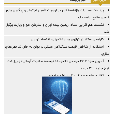
پرداخت مطالبات بازنشستگان در اولویت تأمین اجتماعی؛ پیگیری برای
تأمین منابع ادامه دارد
نشست هم افزایی ستاد اربعین بیمه ایران و سازمان حج و زیارت برگزار
شد
کارآمدی ستاد در ترازوی برنامه تحول و اقتصاد تورمی
استفاده از شاخص قیمت سنگ‌آهن مبتنی بر یوان به جای شاخص‌های
دلاری
آخرین سود ۲۷.۷ درصدی «اندوخته توسعه صادرات آرمانی» واریز شد؛
نرخ جدید ۲۹.۱ درصد
آغاز مرحله جدید کالابرگ از ۱۵ مردادماه
PetroCVC؛ ابزار مدیریت ریسک فناوری برای هلدینگ
گام راهبردی سازمان منطقه آزاد چابهار در تقویت زیرساخت‌های ایمنی و
خدمات امدادی مرزی
توسعه همکاری های ایران و هند برای افزایش سهم مبادلات تجاری
اجرای برنامه تحول بانک با تمرکز بر منابع پایدار، درآمدهای کارمزدی و