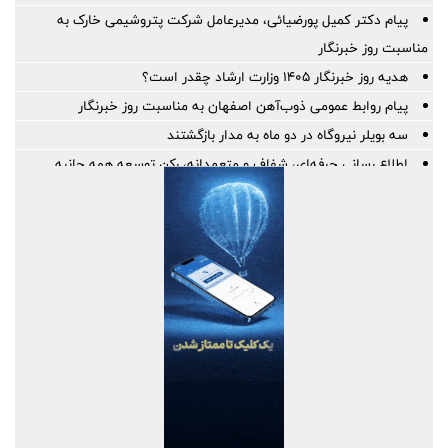
پیام دکتر کمیل پورضیائی، مدیرعامل شرکت پتروشیمی خارک به
مناسبت روز خبرنگار
هدیه روز خبرنگار ۱۴۰۵ وزارت ارشاد چقدر است؟
پیام روابط عمومی ذوب‌آهن اصفهان به مناسبت روز خبرنگار
سه بویلر نیروگاه در دو ماه به مدار بازگشتند
اطلاع رسانی حرفه‌ای، شفاف و متعهدانه، رکن توسعه همه جانبه
صنعت بیمه
قلم، حافظ حقیقت؛ خبرنگار، روایتگر آگاهی
پیام تبریک مدیرعامل بانک رفاه کارگران به مناسبت روز خبرنگار
گرامیداشت تلاش راویان حقیقت، در روزهای دشوار ایران
5 اولویت دبیرخانه شورایعالی برای تحول در مناطق آزاد
بانک ملی ایران؛ همراه آغاز زندگی‌های تازه
قلم، سلاحی در جنگ آگاهی؛ پیام مدیرعامل هلدینگ سرمایه گذاری
صنایع شیمیایی ایران به مناسبت روز خبرنگار
همکاری برای آینده‌ای هوشمند؛ آیگپ و سازمان نوسازی مدارس کشور