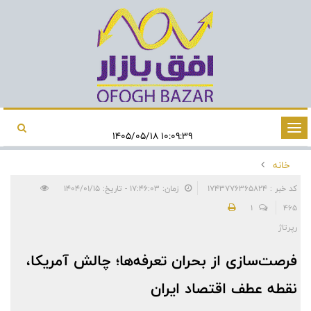
تغییر
۱۰:۰۹:۳۹ ۱۴۰۵/۰۵/۱۸
وضعیت
خانه
ناوبری
کد خبر : 1743776365824
زمان: ۱۷:۴۶:۰۳ - تاریخ: ۱۴۰۴/۰۱/۱۵
1
465
رپرتاژ
فرصت‌سازی از بحران تعرفه‌ها؛ چالش آمریکا،
نقطه عطف اقتصاد ایران