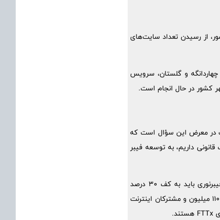
زدید وزیر ارتباطات، ضمن تشریح اقدامات ایرانسل در توسعه فیبرنوری و 5G در کشور، از رسیدن تعداد سایت‌های
 چهاردانگه و گلستان، سرویس
اطات در معرض این سؤال است که
قانونی داریم، به توسعه فیبر
وی افزود: بر اساس آمارها و مقایسه با شرایط سایر کشورهای جهان، نرخ جذب (take-up rate) پروژه فیبرنوری باید به کف 30 درصد
اتصال در کشور برسد. این در حالی است که بر اساس گزارش‌ها، هم‌اکنون مشترکان اینترنت همراه بالغ بر 110 میلیون و مشترکان اینترنت