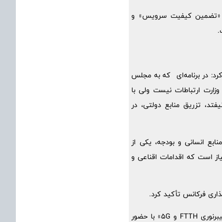
م»، «تضمین کیفیت سرویس» و
.
د: در برنامه‌ای که به مجلس
وزارت ارتباطات نیست ولی با
فتد، تزریق منابع دولتی، در
نابع انسانی و بودجه، یکی از
یاز است که اقدامات اقناعی و
همچنین در این رویداد، سمیناری با موضوع فیبرنوری و 5G، با عنوان «ناترازی در کمین اینترنت: شبکه فیبرنوری FTTH و 5G» با حضور