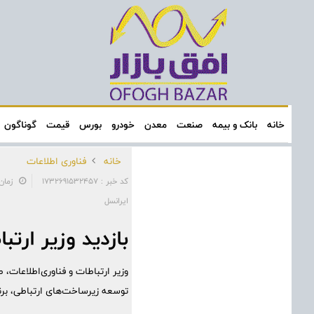
خانه
بانک و بیمه
صنعت
معدن
خودرو
بورس
قیمت
گوناگون
خانه
فناوری اطلاعات
کد خبر : 1732691532457
زمان: ۱۹:۰۵:۰۰ - تاریخ: 
ایرانسل
بازدید وزیر ارتباطات از ت
توسعه زیرساخت‌های ارتباطی، برن