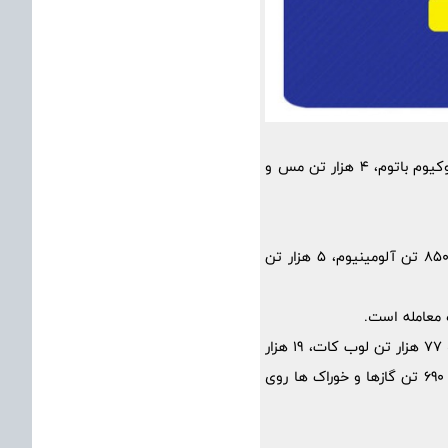
در تالار حراج باز یک میلیون و 181 هزار تن محصول شامل یک میلیون تن سنگ آهن کلوخه، 174 هزار تن وکیوم باتوم، 4 هزار تن مس و
در تالار صنعتی قرار است 182 هزار و 650 تن محصول شامل 151 هزار تن بلوم و بیلت فولادی، 25 هزار و 850 تن آلومینیوم، 5 هزار تن
تالار پتروشیمی و فرآورده های نفتی شاهد عرضه 127 هزار و 317 تن محصول است. در این تالار قرار است 77 هزار تن لوب کات، 19 هزار
و 466 تن مواد شیمیایی، 17 هزار و 225 تن قیر، 10 هزار و 326 تن مواد پلیمری، 2 هزار و 610 تن روغن و 690 تن گازها و خوراک ها روی