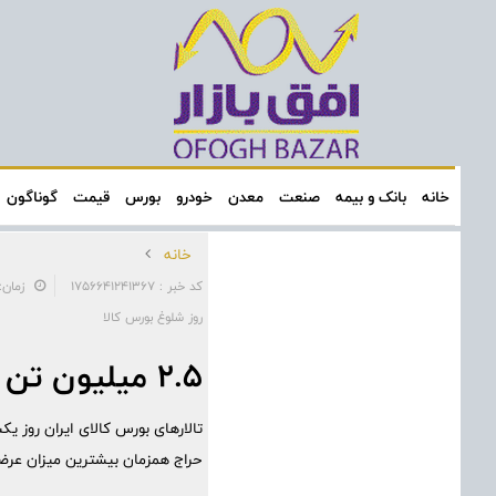
خانه
بانک و بیمه
صنعت
معدن
خودرو
بورس
قیمت
گوناگون
خانه
کد خبر : 1756641241367
زمان: ۲۲:۵۲:۱۲ - تاریخ: ۰۶/۰۹
روز شلوغ بورس کالا
۲.۵ میلیون تن انواع محصول روی میز فروش می رود
حراج همزمان بیشترین میزان عرضه