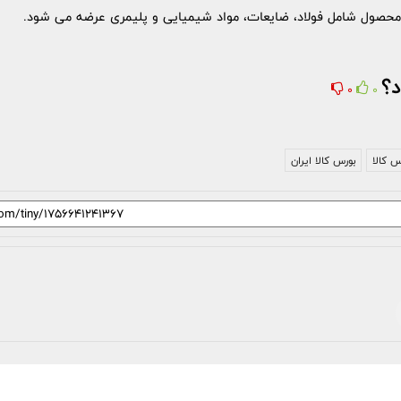
د؟
0
0
س کالا
بورس کالا ایران