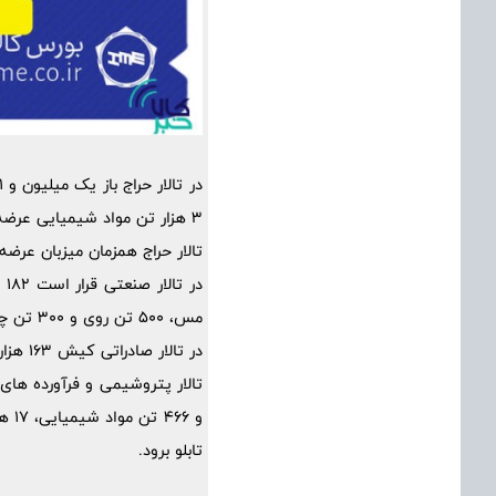
3 هزار تن مواد شیمیایی عرضه می شود.
تالار حراج همزمان میزبان عرضه 902 هزار و 639 تن سیمان است
مس، 500 تن روی و 300 تن چدن عرضه شود.
در تالار صادراتی کیش 163 هزار و 400 تن محصول شامل 100 هزار تن تختال و 63 هزار و 400 تن قیر آماده معامله است.
تابلو برود.