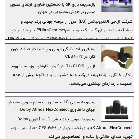
بازتعریف بازی 5K با نخستین فناوری ارتقای تصویر
مبتنی بر هوش مصنوعی در جهان
شرکت ال‌جی الکترونیکس (LG) امروز از عرضه جهانی برند جدید و
پیشرفته مانیتورهای گیمینگ خود با نامUltraGear evo™ خبر داد؛ برندی
که قرار است نخستین حضور خود را درCES® 2026 تجربه کند. UltraGear
evo با تکیه بر جایگاه تثبیت‌شده ال‌جی در حوزه نمایشگرهای گیمینگ 5K
معرفی ربات خانگی ال‌جی و چشم‌انداز «خانه بدون
و 5K2K، مرزهای بازی با وضوح‌بالا را گسترش می‌دهد و با ارائه مجموعه‌ای
کار» در CES 2026
از مانیتورهای 5K و بالاتر در قالب‌های OLED،MiniLED نسل جدید و
ال‌جی CLOiD با آسان‌کردن کارهای روزمره، مفهوم
فوق‌عریض، ترکیبی از وضوح بسیار بالا، سرعت و غوطه‌وری را در قالب‌های
زندگی خانگی را بازتعریف می‌کند و به مشتریان برای آنچه بیش از همه
متنوع فراهم می‌کند.
اهمیت دارد، زمان بیشتری می‌بخشد.
مجموعه صوتی LG:نخستین سیستم صوتی ساندبار
جهان با فناوری Dolby Atmos FlexConnect
مجموعه صوتی چندبخشی LG با فناوری Dolby
Atmos FlexConnect که برای نخستین‌بار در CES 2026 معرفی می‌شود،
تجربه صدای خانگی را ساده و انعطاف‌پذیر می‌کند