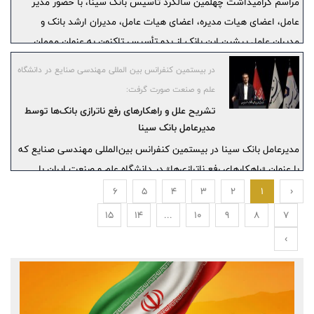
مراسم گرامیداشت چهلمین سالگرد تاسیس بانک سینا، با حضور مدیر
عامل، اعضای هیات مدیره، اعضای هیات عامل، مدیران ارشد بانک و
مدیران عامل پیشین این بانک از بدو تأسیس تاکنون به عنوان مهمان
ویژه، در شهر اصفهان برگزار شد.
در بیستمین کنفرانس بین المللی مهندسی صنایع در دانشگاه
علم و صنعت صورت گرفت:
تشریح علل و راهکار‍‌های رفع ناترازی بانک‌ها توسط
مدیرعامل بانک سینا
مدیرعامل بانک سینا در بیستمین کنفرانس بین‌المللی مهندسی صنایع که
با عنوان «راهکارهای رفع ناترازی‌ها» در دانشگاه علم و صنعت ایران با
حضور اساتید و صاحب‌نظران حوزه اقتصاد، بازارهای مالی و مهندسی برگزار
6
5
4
3
2
1
‹
شد، با ایراد سخنرانی به دلایل ناترازی بانک‌ها و تاثیرات آن بر افزایش پایه
15
14
...
10
9
8
7
پولی، نقدینگی و تورم پرداخت و راهکارهای رفع ناترازی در بانک‌ها را تشریح
›
کرد.