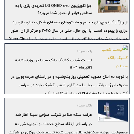
چرا تلویزیون LG QNED evo تجربه‌ی بازی را به
سطحی فراتر از تصور شما می‌برد؟
از روزگار کارتریج‌های حجیم و مانیتورهای جعبه‌ای شکل، دنیای بازی راه
درازی را پیموده است. با این حال، حتی در سال ۲۰۲۵ و فراتر از آن، هنوز
هم جای جهش‌های تحول‌آفرین باقی است؛ مانند ورود اخیر Xbox Cloud
Gaming (نسخه بتا) به تلویزیون‌های هوشمند LG. به لطف این همکاری با
بانک سینا/
Xbox، ال‌جی به گیمرها آزادی تازه‌ای می‌دهد تا تجربه‌ی بازی خود را دقیقاً
لیست شعب کشیک بانک سینا در روزپنجشنبه
آن‌طور که دوست دارند، شخصی‌سازی کنند.
19تیرماه 1404
با توجه به ابلاغ مصوبه تعطیلی روز پنج‌شنبه و در راستای صرفه‌جویی در
مصرف انرژی، بانک سینا ساعت کاری شعب کشیک خود در سراسر
کشور را برای روز پنج‌شنبه 19 تیر ماه 1404 اعلام کرد.
بانک سینا/
عرضه سکه طلا در شرکت صرافی سینا آغاز شد
در راستای ارتقاء سطح خدمات و تنوع‌بخشی به
محصولات، عرضه سکه‌های طلای ضرب شده توسط بانک مرکزی در شرکت