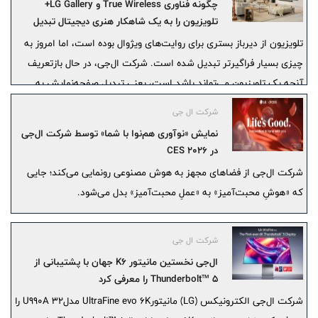
چگونه فناوری True Wireless و LG Gallery+
تلویزیون را به یک شاهکار هنری دیجیتال تبدیل
می‌کنند
تلویزیون از دیرباز بستری برای روایت‌های ویژوال بوده است، اما امروز به
چیزی بسیار فراگیرتر تبدیل شده است. شرکت ال‌جی، در حال بازتعریف
آنچه یک تلویزیون می‌تواند باشد است، یعنی تبدیل صفحه‌نمایش به
بستری یکپارچه برای هنر، خلاقیت و بیان شخصی.
شرکت ال جی
نمایش «نوآوری هم‌نوا با شما» توسط شرکت ال‌جی
در CES 2026
شرکت ال‌جی از فضاهای مجهز به هوش مصنوعی رونمایی می‌کند؛ جایی
که «هوشِ محبت‌آمیز» به «عملِ محبت‌آمیز» بدل می‌شود.
شرکت ال جی
ال‌جی نخستین مانیتور K6 جهان با پشتیبانی از
Thunderbolt™ 5 را معرفی کرد
شرکت ال‌جی الکترونیکس (LG) مانیتورUltraFine evo 6K مدلU990A 32 را