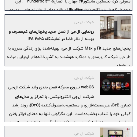
معرفی کرد؛ نخستین مانیتور6K جهان با اتصالThunderbolt™ 5 . این
محصول که با برند تازه‌یUltraFine evo - خانواده‌ای از مانیتورهای پریمیوم
با وضوح بسیار بالا - عرضه می‌شود، به‌طور ویژه برای تدوین‌گران حرفه‌ای،
شرکت ال جی
طراحان گرافیک و دیگر سازندگانی که با جریان‌های کاری پیچیده و
رونمایی ال‌جی از نسل جدید یخچال‌های کم‌مصرف و
داده‌محور سروکار دارند طراحی شده است. ترکیب وضوح فوق‌العاده‌ی 6K
بهینه از نظر فضا در نمایشگاه IFA 2025
(‏6,144 × 3,456‏)، دقت رنگ استثنایی و اتصال پرسرعت، به کاربران این
یخچال‌های جدید Fit و Max شرکت ال‌جی، بهینه‌شده برای زندگی مدرن، با
امکان را می‌دهد که سریع‌تر و هوشمندتر کار کنند.
طراحی شیک، کاربرمحور و عملکرد هوشمند به آشپزخانه‌های اروپایی عرضه
می‌شوند.
شرکت ال جی
webOS نیروی محرکه فصل بعدی رشد شرکت ال‌جی
شرکت ال‌جی الکترونیکس، با تمرکز بر مدل‌های
تجاری B2B، غیرسخت‌افزاری و مستقیم‌به‌مصرف‌کننده (D2C)، روند رشد
کیفی خود را شتاب بخشیده‌است. این دگرگونی تنها به معنای فراتر رفتن
از فروش محصولات فیزیکی نیست، بلکه هدف آن ایجاد تعامل مستمر با
مشتریان و متنوع‌سازی درآمد از طریق همکاری‌های بلندمدت است.
شرکت ال جی