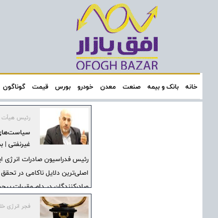
خانه
بانک و بیمه
صنعت
معدن
خودرو
بورس
قیمت
گوناگون
رئیس هیأت مد
سیاست‌های 
غیرنفتی | 
نپرسید!
رئیس فدراسیون صادرات انرژی ای
اصلی‌ترین دلایل ناکامی در تحقق
صادرکنندگان در دام مقررات پیچید
فجر انرژی خل