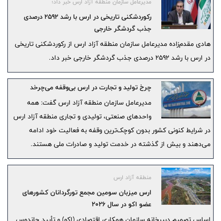
مدیرعامل سازمان منطقه آزاد ارس خبر داد؛
خرید انواع گل، درخت و درختچه، روند تولید داخلی این اقلام به شکل
رکوردشکنی تاریخی در ارس با رشد ۲۵۹۲ درصدی
چشمگیری افزایش یافته و تنها در یک ماهه نخست سال ۱۴۰۵ بیش از ۱۱۰
جذب گردشگر خارجی
هزار اصله درخت، درختچه و انواع گل و اقلام پوششی در این مجموعه
هادی مقدم‌زاده مدیرعامل سازمان منطقه آزاد ارس از رکوردشکنی تاریخی
تکثیر و تولید شده است.
در ارس با رشد ۲۵۹۲ درصدی جذب گردشگر خارجی خبر داد.
چرخ تولید و تجارت در ارس بی‌وقفه می‌چرخد
مدیرعامل سازمان منطقه آزاد ارس گفت: همه
واحدهای صنعتی، تولیدی و تجاری منطقه آزاد ارس
در شرایط کنونی کشور بدون کوچک‌ترین وقفه به فعالیت خود ادامه
می‌دهند و بیش از گذشته در خدمت تولید و صادرات ملی هستند.
منطقه آزاد ارس
ارس میزبان سومین مجمع تورگردانان کشورهای
عضو اکو در سال 2026
اساس تصمیم دبیرخانه سازمان همکاری اقتصادی (اکو) و تأیید جاندوس