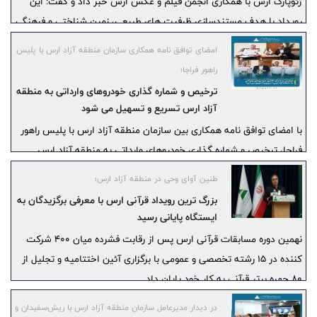
ژئوپارک ارس با همکاری انجمن فیلم و عکس ارس خبر داد و گفت: این
رویداد با هدف مستندسازی ظرفیت‌ های طبیعی، زمین‌ شناختی و فرهنگی
منطقه و توسعه گردشگری پایدار از تیرماه ۱۴۰۵ آغاز و اختتامیه آن در
امضای توافق نامه همکاری سازمان منطقه آزاد ارس با پلیس
اسفندماه برگزار خواهد شد.
راهور فراجا؛
ترخیص و شماره‌ گذاری خودروهای وارداتی به منطقه
آزاد ارس تسریع و تسهیل می شود
با امضای توافق نامه همکاری بین سازمان منطقه آزاد ارس با پلیس راهور
فراجا، ترخیص و شماره‌ گذاری خودروهای وارداتی به منطقه آزاد ارس
تسریع و تسهیل می شود.
طنین آوای وحی در منطقه آزاد ارس؛
بزرگ ‌ترین رویداد قرآنی ارس با معرفی برگزیدگان به
ایستگاه پایانی رسید
نهمین دوره مسابقات قرآنی ارس پس از رقابت فشرده میان ۴۰۰ شرکت
کننده در ۱۵ رشته تخصصی و عمومی با برگزاری آئین اختتامیه و تجلیل از
۸۰ چهره برتر قرآنی به کار خود پایان داد.
در دیدار مدیرعامل سازمان منطقه آزاد ارس با ریش‌سفیدان و