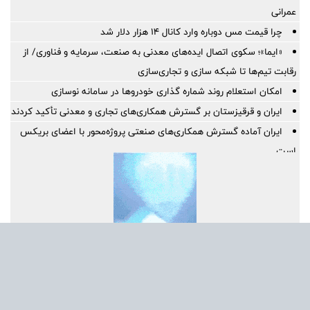
عمرانی
چرا قیمت مس دوباره وارد کانال ۱۴ هزار دلار شد
«ایما»؛ سکوی اتصال ایده‌های معدنی به صنعت، سرمایه و فناوری/ از
رقابت تیم‌ها تا شبکه سازی و تجاری‌سازی
امکان استعلام روند شماره گذاری خودروها در سامانه نوسازی
ایران و قرقیزستان بر گسترش همکاری‌های تجاری و معدنی تأکید کردند
ایران آماده گسترش همکاری‌های صنعتی پروژه‌محور با اعضای بریکس
است
بهره گیری حداکثری از ظرفیت موافقتنامه تجارت آزاد ایران و روسیه
معاونت توسعه مدیریت و منابع انسانی منطقه آزاد دوغارون علت
استراتژی اعطای امتیاز خاص جذب سرمایه‌های انسانی بومی در آزمون
استخدامی اخیر را تشریح نمود
گامی بلند به سوی آینده؛ تأسیس «واحد آموزش هوشمند» در منطقه
آزاد تجاری-صنعتی دوغارون برای توانمندسازی کارکنان و مردم
موج بی‌پایان زائران حسینی در مرز شلمچه ادامه دارد
نحوه سیم کشی بلندگوهای سقفی؛ آموزش کامل سیم کشی اسپیکر