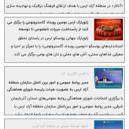
«آنالار» در منطقه آزاد ارس با هدف ارتقای فرهنگ ترافیک و نهادینه ‌سازی
ایمنی از سنین کودکی، به ‌عنوان یکی از زیرساخت‌ های مهم در مسیر
تحقق پروژه شهر سالم با حضور معاون فرهنگی اجتماعی و گردشگری و
ژئوپارک ارس دومین رویداد گاسترونومی را برگزار می‌
کند؛ از پاسداشت میراث ناملموس تا توسعه
مدیران سازمان منطقه آزاد ارس، اعضای شورای شهر و مسئولان نیروی
گردشگری غذا
انتظامی افتتاح شد.
ژئوپارک جهانی یونسکو ارس در راستای تحقق
استانداردهای یونسکو «دومین رویداد گاسترونومی» را با تمرکز بر احیا و
معرفی غذاهای سنتی، آش‌ های محلی و نان‌ های بومی برگزار می‌ کند.
با کسب اکثریت آرا؛
مدیر روابط عمومی و امور بین الملل سازمان منطقه
آزاد ارس به عضویت هیات رئیسه شورای هماهنگی
روابط عمومی‌های آذربایجان شرقی درآمد
با برگزاری انتخابات شورای هماهنگی روابط عمومی‌های استان آذربایجان
شرقی، مدیر روابط عمومی و امور بین‌الملل سازمان منطقه آزاد ارس با
کسب بیشترین آرا، به عنوان عضو هیات رئیسه این شورا انتخاب شد.
تداوم توسعه عمرانی در منطقه آزاد ارس؛