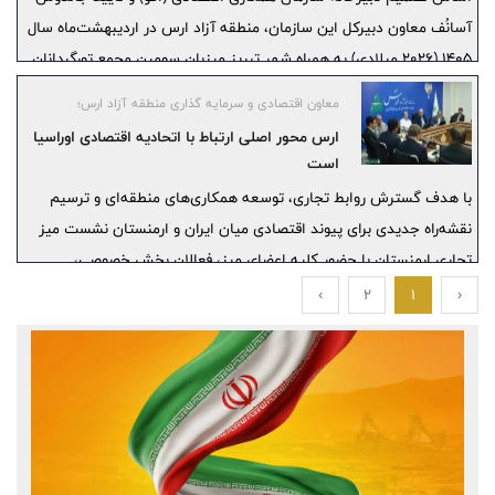
آسانُف معاون دبیرکل این سازمان، منطقه آزاد ارس در اردیبهشت‌ماه سال
1405 (2026 میلادی) به همراه شهر تبریز میزبان سومین مجمع تورگردانان
کشورهای عضو سازمان همکاری اقتصادی (ECO) خواهد بود؛ رویدادی که از
معاون اقتصادی و سرمایه گذاری منطقه آزاد ارس؛
هم‌اکنون به عنوان یکی از مهم‌ترین گردهمایی‌های گردشگری سال آینده
ارس محور اصلی ارتباط با اتحادیه اقتصادی اوراسیا
در جهان منطقه‌ای شناخته می‌شود
است
با هدف گسترش روابط تجاری، توسعه همکاری‌های منطقه‌ای و ترسیم
نقشه‌راه جدیدی برای پیوند اقتصادی میان ایران و ارمنستان نشست میز
تجاری ارمنستان با حضور کلیه اعضای میز، فعالان بخش خصوصی،
نمایندگان اتاق‌های بازرگانی و انجمن‌های دوستی دو کشور به میزبانی
›
2
1
‹
منطقه آزاد ارس برگزار شد.