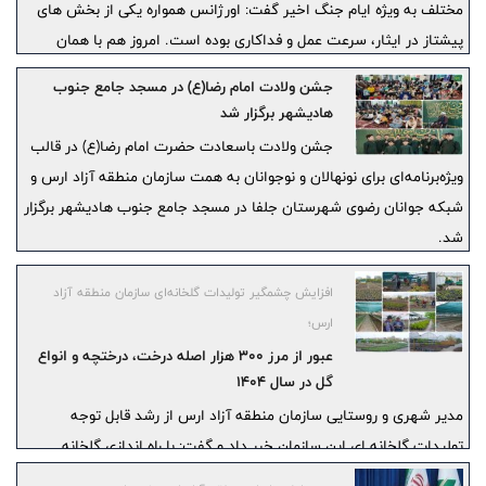
مختلف به‌ ویژه ایام جنگ اخیر گفت: اورژانس همواره یکی از بخش‌ های
پیشتاز در ایثار، سرعت‌ عمل و فداکاری بوده است. امروز هم با همان
روحیه در خدمت مردم است و ما موظفیم زیرساخت‌ های لازم برای
جشن ولادت امام رضا(ع) در مسجد جامع جنوب
فعالیت این مجموعه را فراهم کنیم.
هادیشهر برگزار شد
جشن ولادت باسعادت حضرت امام رضا(ع) در قالب
ویژه‌برنامه‌ای برای نونهالان و نوجوانان به همت سازمان منطقه آزاد ارس و
شبکه جوانان رضوی شهرستان جلفا در مسجد جامع جنوب هادیشهر برگزار
شد.
افزایش چشمگیر تولیدات گلخانه‌ای سازمان منطقه آزاد
ارس؛
عبور از مرز ۳۰۰ هزار اصله درخت، درختچه و انواع
گل در سال ۱۴۰۴
مدیر شهری و روستایی سازمان منطقه آزاد ارس از رشد قابل توجه
تولیدات گلخانه‌ ای این سازمان خبر داد و گفت: با راه ‌اندازی گلخانه
سازمان منطقه آزاد ارس در سال ۱۴۰۲ با هدف کاهش هزینه ‌های سالانه