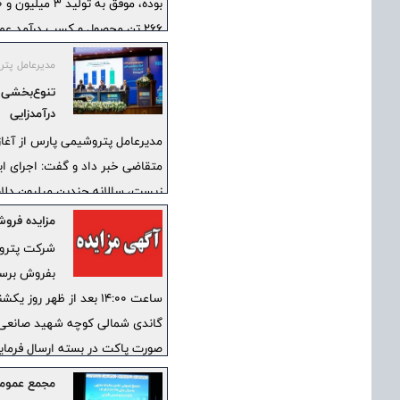
266 تن محصول و کسب درآمد عملیاتی 1.334.624 میلیارد ریال شد.
مدیرعامل پت
درآمدزایی
متقاضی خبر داد و گفت: اجرای ا
زیست، سالانه چندین میلیون دلا
مزایده فروش 
بفروش برسان
صورت پاکت در بسته ارسال فرماین
مجمع عمومی