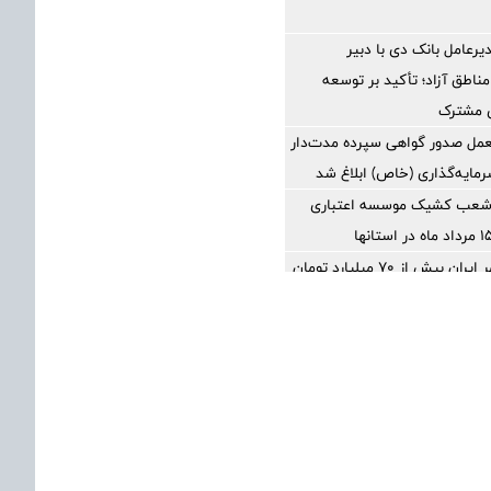
یرعامل بانک دی با دبیر
مناطق آزاد؛ تأکید بر توسعه
ی مشترک
عمل صدور گواهی سپرده مدت‌دار
رمایه‌گذاری (خاص) ابلاغ شد
شعب کشیک موسسه اعتباری
بانک مهر ایران بیش از ۷۰ میلیارد تومان
های مسئولیت اجتماعی اختصاص
هرست شعب فعال بانک سینا در
1405
قال مبالغ بالا کدام روش بهتر
محاسبه جداگانه تعیین تکلیف 80 درصد