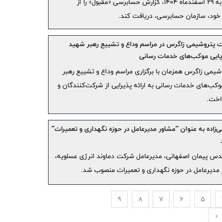
برای صورت‌های مالی سال منتهی به ۲۹ اسفندماه ۱۴۰۴، گزارش حسابرسی «مقبول» را از
اعلام 
خود، سازمان حسابرسی، دریافت کند.
استان‌ها / 
گفت‌وگو
پتروشیمی زاگرس در مراسم وداع و تشییع رهبر شهید
گروه صنعتی
برپایی موکب‌های خدمات رسانی
مهمانی ۱۲ هزار نفری بانک صادرات ایرا
یمی زاگرس همزمان با برگزاری مراسم وداع و تشییع رهبر
نگرانی 
موکب‌های خدمات رسانی به ارائه پذیرایی از شرکت‌کنندگان و
تضعیف چشم‌
داخت.
مدیر اس
تاکید مد
‌زاده به عنوان “مشاور مدیرعامل در حوزه نگهداری و تعمیرات”
قرارگاه خاتم
مکالمه ر
دس پیمان اصفهانی، مدیرعامل شرکت دماوند انرژی عسلویه،
تبریز
ر مدیرعامل در حوزه نگهداری و تعمیرات منصوب شد.
انعقاد ت
پالایشگاه 
9
8
7
6
5
پیام مد
›