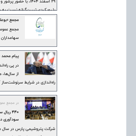
با رویکردی تبیین‌گرانه نسبت به
گردید، روایتگر عبور موفقیت‌آم
مجمع «بوعلی» 4500 ریال سود ت
زنجیره ارزش صنعت پتروشیمی بو
مجمع عمومی
سهامداران 
پیام محمد ش
در پی راه‌ا
از سال‌ها، 
راه‌اندازی در شرایط سرنوشت‌ساز 
در مجمع عموم
440 ریا
سودآوری در