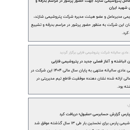
امل پتروشیمی شازند جهت حضور پرشور در مراسم بدرقه و
تجاری ایران
 شهید ایران
شرکت مخ
ی مدیرعامل و عضو هیئت مدیره شرکت پتروشیمی شازند،
منتخب ایران ۲۰۲۶ قرار 
نان این شرکت به منظور حضور پرشور در مراسم بدرقه و تشییع
کرد.
زوج‌های جوا
تسهیلات
ادی سالیانه شرکت پتروشیمی فارابی برگزار گردید
جراحی‌های چ
ن انباشته و آغاز فصلی جدید در پتروشیمی فارابی
مجمع عمومی عادی سالیانه منتهی به پایان سال مالی ۱۴۰۴ این شرکت در
تسهیلات قر
مالی ارائه شده نشان دهنده موفقیت قاطع تیم مدیریتی در
توسط بانک 
شته بود.
تأکید وز
همکاری‌های
حق بیمه
نخست امسال از 14.5
ارس گزارش حسابرسی «مقبول» دریافت کرد
مراسم ع
شرکت پتروشیمی پارس برای نخستین بار طی ۱۳ سال گذشته موفق شد
خاتم ‌الانب