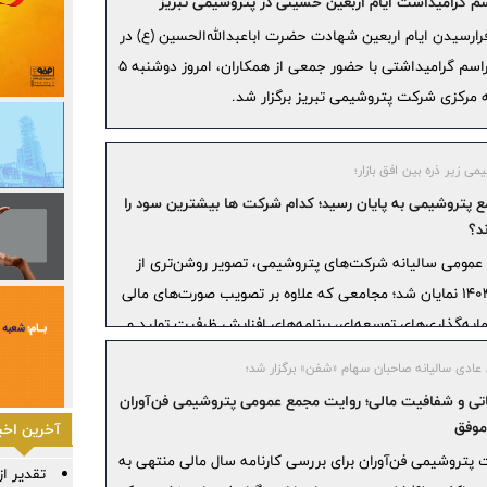
اسم گرامیداشت ایام اربعین حسینی در پتروشیمی تبریز
فرارسیدن ایام اربعین شهادت حضرت اباعبدالله‌الحسین (ع) در
ماه صفر، مراسم گرامیداشتی با حضور جمعی از همکاران، امروز دوشنبه ۵
انه مرکزی شرکت پتروشیمی تبریز برگزار شد.
ی زیر ذره بین افق بازار؛
مع پتروشیمی به پایان رسید؛ کدام شرکت ها بیشترین سود را
د؟
مع عمومی سالیانه شرکت‌های پتروشیمی، تصویر روشن‌تری از
عملکرد مالی این صنعت در سال ۱۴۰۴ نمایان شد؛ مجامعی که علاوه بر تصویب صورت‌های مالی
یه‌گذاری‌های توسعه‌ای، برنامه‌های افزایش ظرفیت تولید و
 و بازارهای صادراتی پرده برداشتند.
ادی سالیانه صاحبان سهام «شفن» برگزار شد؛
یاتی و شفافیت مالی؛ روایت مجمع عمومی پتروشیمی فن‌آوران
موفق
آخرین اخبا
پتروشیمی فن‌آوران برای بررسی کارنامه سال مالی منتهی به
تقدیر ا