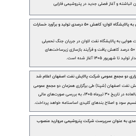
تأکید مت
ن انباشته و آغاز فصلی جدید در پتروشیمی فارابی
سهم از بازا
تهران
شوک جنگی به پالایشگاه لاوان؛ کاهش ۵۰ درصدی تولید و برآورد خسارات
ضرب‌الا
انزلی برای 
ت هوایی به پالایشگاه نفت لاوان در جریان جنگ تحمیلی
روند رش
رمضان، ظرفیت تولید این مجتمع ۵۰ درصد کاهش یافت و فرآیند بازسازی زیرساخت‌های
سبد محصول
شهریور ۱۴۰۵ آغاز شده است.
نشست مش
کرمانشاه ب
زاری دو مجمع عمومی شرکت پالایش نفت اصفهان اعلام شد
برگزاری
ش نفت اصفهان (شپنا) طی برگزاری همزمان دو مجمع عمومی
فارس با رؤ
عادی و فوق‌العاده در تاریخ ۳۰ تیرماه ۱۴۰۵، به بررسی صورت‌های مالی
بازدید م
خدمات به ب
خدمت‌رسان
دی به عنوان سرپرست شرکت پتروشیمی مروارید منصوب
حاکمیت 
نقش‌آفر