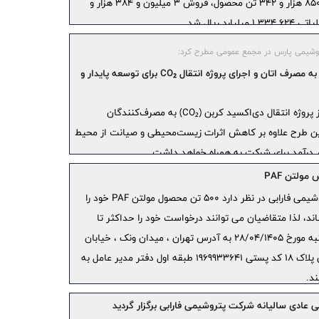
بوده، موفق به تولید 3 میلیون و 850 هزار و 342 تن محصول، فروش 3 میلیون و 384 هزار و
برگه چک‌ها
درخواست 
روشیمی پارس در مجمع عمومی مطرح کرد:
فراخوان
تنوع‌بخشی به مصرف اتان و اجرای پروژه انتقال CO₂ برای توسعه پایدار و
و مستعمل ب
مناقصه 
مدیرعامل پتروشیمی پارس از آغاز پروژه انتقال دی‌اکسید کربن (CO₂) به مصرف‌کنندگان
پشتیبانی دست
ین طرح علاوه بر کاهش اثرات زیست‌محیطی و صیانت از محیط
پرداخت ب
ر درآمد برای شرکت به همراه خواهد داشت.
سریع، امن 
مولتن PAF
تراز تا
شرکت پتروشیمی فارابی در نظر دارد 500 تن محصول مولتن PAF خود را
۱۴۰۴
د، لذا متقاضیان می توانند درخواست خود را حداکثر تا
اندونزی
ساعت 14:00 بعد از ظهر روز یکشنبه مورخ 28/04/1405 به آدرس تهران ، میدان ونک ، خیابان
عناصر نادر 
گاندی شمالی کوچه شهید صانعی پلاک 18 کد پستی 1969933641 طبقه اول دفتر مدیر عامل به
مدیریت پ
د.
تازه‌ای شد؛
می‌کند
 عادی سالیانه شرکت پتروشیمی فارابی برگزار گردید