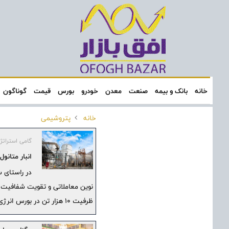
خانه
بانک و بیمه
صنعت
معدن
خودرو
بورس
قیمت
گوناگون
خانه
پتروشیمی
گامی استراتژ
انبار متان
در راستای س
نوین معاملاتی و تقویت شفافیت د
ظرفیت ۱۰ هزار تن در بورس انرژی ایران پذیرش شد.