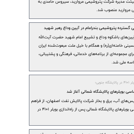
یئت‌ مدیره شرکت پتروشیمی مروارید، سیروس حامدی به
احیای کارخا
 مروارید منصوب شد.
بازگشت آن 
شاخص کل
 گسترده پتروشیمی بندرامام در آیین وداع رهبر شهید
از مرز ۵ میلیون و ۴۰۰ هزار واحد فراتر رفت
یین‌های باشکوه وداع و تشییع امام شهید حضرت آیت‌الله
بانک صنعت 
نی خامنه‌ای(ره) و همگام با خیل ملت مبعوث‌‌شده ایران
تولیدی شهر
رای مجموعه‌ای از برنامه‌های خدماتی، فرهنگی و پشتیبانی،
گزارش م
اسه ملی شد.
بانک سرمای
جزئیات 
اه جنوبی؛
بازار دوم فر
اسی بویلرهای پالایشگاه شمالی آغاز شد
استان‌ه
‌های آب، برق و بخار شرکت پالایش نفت اصفهان، از فراهم
گل طلایی ب
شدن شرایط انجام تعمیرات اساسی بویلرهای پالایشگاه شمالی پس از راه‌اندازی بویلر ۴۱۰۱ در
895 
رود
امضای ت