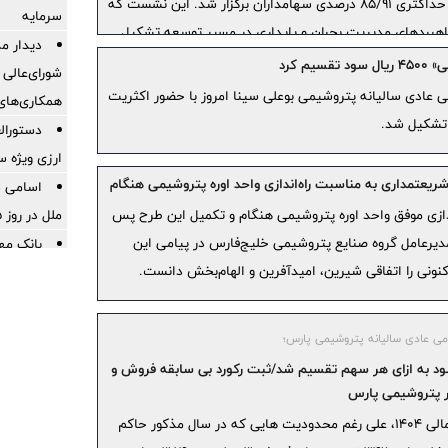
۲۹ اسفند ۱۴۰۴، با حضور پرشور و حداکثری ۸۵/۹۱ درصدی سهامداران برگزار شد. این نشست که
سرمایه
 راهبردهای مدیریت بحران و پایداری در مسیر توسعه تشکیل
دیدار مد
یز مجموعه از چالش‌های محیطی و تثبیت جایگاه شرکت در
قسیم کرد
شورای‌عالی 
د.
 عادی سالیانه پتروشیمی بوعلی سینا امروز با حضور اکثریت
همکاری‌ها
تشکیل شد.
دستورال
ارزی ویژه س
ریعتمداری به مناسبت راه‌اندازی واحد اوره پتروشیمی هنگام
اسامی 
ملل در روز 15 مرداد ماه در استانها
ندازی موفق واحد اوره پتروشیمی هنگام و تکمیل این طرح پس
مدیرعامل گروه صنایع پتروشیمی خلیج‌فارس در پیامی این
کنونی را اتفاقی شیرین، امیدآفرین و الهام‌بخش دانست.
به برنامه‌
داد
اعلام ف
ی عادی سالیانه پتروشیمی پارس؛
روز پنج‌شنبه 15 مرداد ماه 
ل سود به ازای هر سهم تقسیم شد/ثبت رکورد بی سابقه فروش و
برای انت
 پتروشیمی پارس
است؟
شرکت پتروشیمی پارس در سال مالی ۱۴۰۴، علی رغم محدودیت هایی که در سال مذکور حاکم