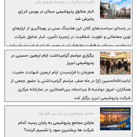
گامی استراتژیک در توسعه بازارهای مالی
انبار متانول پتروشیمی سبلان در بورس انرژی
پذیرش شد
در راستای سیاست‌های کلان این هلدینگ مبنی بر بهره‌گیری از ابزارهای
نوین معاملاتی و تقویت شفافیت در زنجیره تأمین، انبار متانول شرکت
پتروشیمی سبلان با ظرفیت ۱۰ هزار تن در بورس انرژی ایران پذیرش شد.
برگزاری مراسم گرامیداشت ایام اربعین حسینی در
پتروشیمی تبریز
هم‌زمان با فرارسیدن ایام اربعین شهادت حضرت
اباعبدالله‌الحسین (ع) در ماه صفر، مراسم گرامیداشتی با حضور جمعی از
همکاران، امروز دوشنبه ۵ مردادماه، بین‌الصلاتین در نمازخانه مرکزی
شرکت پتروشیمی تبریز برگزار شد.
مجامع پتروشیمی زیر ذره بین افق بازار؛
ماراتن مجامع پتروشیمی به پایان رسید؛ کدام
شرکت ها بیشترین سود را تقسیم کردند؟