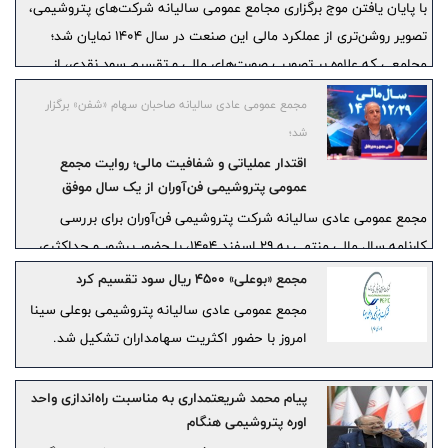
با پایان یافتن موج برگزاری مجامع عمومی سالیانه شرکت‌های پتروشیمی،
تصویر روشن‌تری از عملکرد مالی این صنعت در سال ۱۴۰۴ نمایان شد؛
مجامعی که علاوه بر تصویب صورت‌های مالی و تقسیم سود نقدی، از
تداوم سرمایه‌گذاری‌های توسعه‌ای، برنامه‌های افزایش ظرفیت تولید و
مجمع عمومی عادی سالیانه صاحبان سهام «شفن» برگزار
راهبردهای عبور از چالش‌های انرژی و بازارهای صادراتی پرده برداشتند.
شد؛
اقتدار عملیاتی و شفافیت مالی؛ روایت مجمع
عمومی پتروشیمی فن‌آوران از یک سال موفق
مجمع عمومی عادی سالیانه شرکت پتروشیمی فن‌آوران برای بررسی
کارنامه سال مالی منتهی به ۲۹ اسفند ۱۴۰۴، با حضور پرشور و حداکثری
۸۵/۹۱ درصدی سهامداران برگزار شد. این نشست که با رویکردی
مجمع «بوعلی» 4500 ریال سود تقسیم کرد
تبیین‌گرانه نسبت به راهبردهای مدیریت بحران و پایداری در مسیر توسعه
مجمع عمومی عادی سالیانه پتروشیمی بوعلی سینا
تشکیل گردید، روایتگر عبور موفقیت‌آمیز مجموعه از چالش‌های محیطی و
امروز با حضور اکثریت سهامداران تشکیل شد.
تثبیت جایگاه شرکت در زنجیره ارزش صنعت پتروشیمی بود.
پیام محمد شریعتمداری به مناسبت راه‌اندازی واحد
اوره پتروشیمی هنگام