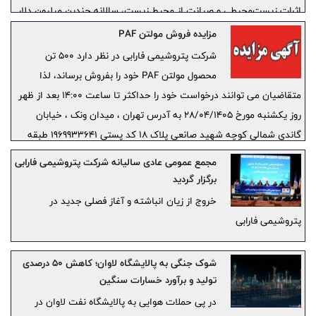
اثرات زیست‌محیطی و صیانت از محیط زیست، سالانه چندین میلیون دلار
درآمد برای شرکت به همراه خواهد داشت.
مزایده فروش مولتن PAF
شرکت پتروشیمی فارابی در نظر دارد 500 تن
محصول مولتن PAF خود را بفروش برساند، لذا
متقاضیان می توانند درخواست خود را حداکثر تا ساعت 14:00 بعد از ظهر
روز یکشنبه مورخ 28/04/1405 به آدرس تهران ، میدان ونک ، خیابان
گاندی شمالی کوچه شهید صانعی پلاک 18 کد پستی 1969933641 طبقه
اول دفتر مدیر عامل به صورت پاکت در بسته ارسال فرمایند.
مجمع عمومی عادی سالیانه شرکت پتروشیمی فارابی
برگزار گردید
خروج از زیان انباشته و آغاز فصلی جدید در
پتروشیمی فارابی
شوک جنگی به پالایشگاه لاوان؛ کاهش ۵۰ درصدی
تولید و برآورد خسارات سنگین
در پی حملات هوایی به پالایشگاه نفت لاوان در