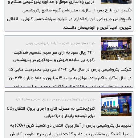
در پی راه‌اندازی موفق واحد اوره پتروشیمی هنگام و
تکمیل این طرح پس از سال‌ها، مدیرعامل گروه صنایع پتروشیمی
خلیج‌فارس در پیامی این راه‌اندازی در شرایط سرنوشت‌ساز کنونی را اتفاقی
شیرین، امیدآفرین و الهام‌بخش دانست.
در مجمع عمومی عادی سالیانه پتروشیمی پارس؛
440 ریال سود به ازای هر سهم تقسیم شد/ثبت
رکورد بی سابقه فروش و سودآوری در پتروشیمی
پارس
شرکت پتروشیمی پارس در سال مالی ۱۴۰۴، علی رغم محدودیت هایی که
در سال مذکور حاکم بوده، موفق به تولید 3 میلیون و 850 هزار و 342 تن
محصول، فروش 3 میلیون و 384 هزار و 266 تن محصول و کسب درآمد
عملیاتی 1.334.624 میلیارد ریال شد.
مدیرعامل پتروشیمی پارس در مجمع عمومی مطرح کرد:
تنوع‌بخشی به مصرف اتان و اجرای پروژه انتقال CO₂
برای توسعه پایدار و درآمدزایی
مدیرعامل پتروشیمی پارس از آغاز پروژه انتقال دی‌اکسید کربن (CO₂) به
مصرف‌کنندگان متقاضی خبر داد و گفت: اجرای این طرح علاوه بر کاهش