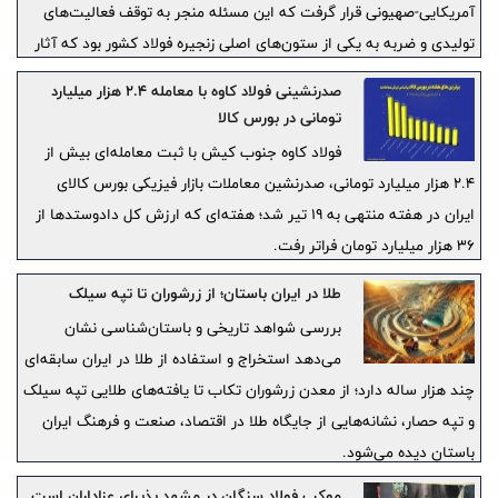
آمریکایی-صهیونی قرار گرفت که این مسئله منجر به توقف فعالیت‌های
تولیدی و ضربه‌ به یکی از ستون‌های اصلی زنجیره فولاد کشور بود که آثار
آن در تولید، اشتغال و بازار به‌وضوح قابل مشاهده است.
صدرنشینی فولاد کاوه با معامله ۲.۴ هزار میلیارد
تومانی در بورس کالا
فولاد کاوه جنوب کیش با ثبت معامله‌ای بیش از
۲.۴ هزار میلیارد تومانی، صدرنشین معاملات بازار فیزیکی بورس کالای
ایران در هفته منتهی به ۱۹ تیر شد؛ هفته‌ای که ارزش کل دادوستدها از
۳۶ هزار میلیارد تومان فراتر رفت.
طلا در ایران باستان؛ از زرشوران تا تپه سیلک
بررسی شواهد تاریخی و باستان‌شناسی نشان
می‌دهد استخراج و استفاده از طلا در ایران سابقه‌ای
چند هزار ساله دارد؛ از معدن زرشوران تکاب تا یافته‌های طلایی تپه سیلک
و تپه حصار، نشانه‌هایی از جایگاه طلا در اقتصاد، صنعت و فرهنگ ایران
باستان دیده می‌شود.
موکب فولاد سنگان در مشهد پذیرای عزاداران است