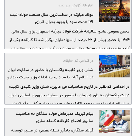
افق بازار گزارش می دهد؛
تجهیزات پزشکی و صنایع دانش‌بنیان گسترش دهد.
فولاد مبارکه در سخت‌ترین سال صنعت فولاد؛ ثبت
۱۴۱ همت سود با وجود بحران انرژی
مجمع عمومی عادی سالیانه شرکت فولاد مبارکه اصفهان برای سال مالی
۱۴۰۴ با حضور بیش از ۶۶ درصد از سهامداران برگزار شد تا کارنامه یکی از
کلیدی‌ترین نمادهای صنعتی بازار سرمایه در یکی از سخت‌ترین سال‌های
عملیاتی صنعت فولاد مورد بررسی قرار گیرد.
در اقدامي كم سابقه،
شش وزیر کابینه پاکستان با حضور در سفارت ایران
در اسلام آباد، با سيد محمد اتابك وزير صمت ديدار و
گفتگو كردند
در اقدامی کم‌نظیر در تاریخ مناسبات فی مابین، شش وزیر کلیدی کابینه
دولت پاکستان به طور همزمان با حضور در سفارت جمهوری اسلامی ایران
در اسلام آباد، با «سیدمحمد اتابک» وزير صمت دیدار و گفت وگو کردند.
پیام تبریک مدیرعامل فولاد سنگان به مناسبت
سالروز افتتاح کارخانه گندله سازی
فولاد سنگان، یادآور نقطه عطفی در مسیر توسعه