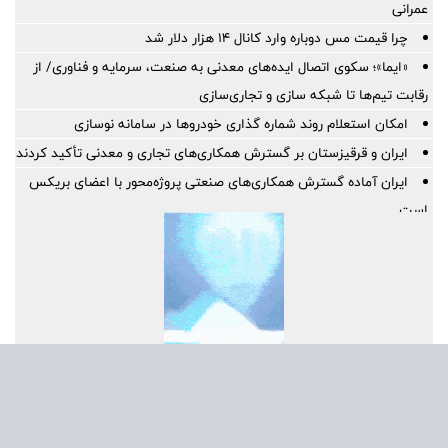
عمرانی
چرا قیمت مس دوباره وارد کانال ۱۴ هزار دلار شد
«ایما»؛ سکوی اتصال ایده‌های معدنی به صنعت، سرمایه و فناوری/ از
رقابت تیم‌ها تا شبکه سازی و تجاری‌سازی
امکان استعلام روند شماره گذاری خودروها در سامانه نوسازی
ایران و قرقیزستان بر گسترش همکاری‌های تجاری و معدنی تأکید کردند
ایران آماده گسترش همکاری‌های صنعتی پروژه‌محور با اعضای بریکس
است
بهره گیری حداکثری از ظرفیت موافقتنامه تجارت آزاد ایران و روسیه
معاونت توسعه مدیریت و منابع انسانی منطقه آزاد دوغارون علت
استراتژی اعطای امتیاز خاص جذب سرمایه‌های انسانی بومی در آزمون
استخدامی اخیر را تشریح نمود
گامی بلند به سوی آینده؛ تأسیس «واحد آموزش هوشمند» در منطقه
آزاد تجاری-صنعتی دوغارون برای توانمندسازی کارکنان و مردم
موج بی‌پایان زائران حسینی در مرز شلمچه ادامه دارد
نحوه سیم کشی بلندگوهای سقفی؛ آموزش کامل سیم کشی اسپیکر