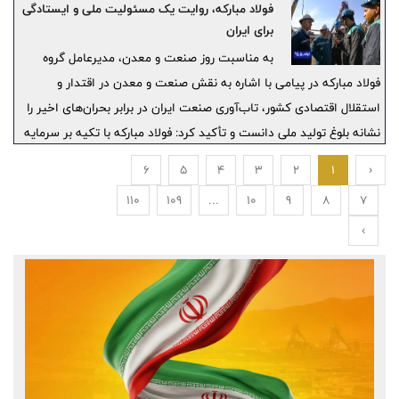
در سال مالی ۱۴۰۴، با وجود محدودیت‌های ناشی از ناترازی انرژی،
فولاد مبارکه، روایت یک مسئولیت ملی و ایستادگی
چالش‌های تأمین کلوخه سنگ آهن، لجستیکی و تحولات ژئوپلیتیکی
برای ایران
منطقه، مورد بررسی قرار گرفت و از سوی سهامداران و ناظران، مثبت و
به مناسبت روز صنعت و معدن، مدیرعامل گروه
قابل‌قبول ارزیابی شد.
فولاد مبارکه در پیامی با اشاره به نقش صنعت و معدن در اقتدار و
استقلال اقتصادی کشور، تاب‌آوری صنعت ایران در برابر بحران‌های اخیر را
نشانه بلوغ تولید ملی دانست و تأکید کرد: فولاد مبارکه با تکیه بر سرمایه
انسانی متخصص، بازگشت سریع خطوط آسیب‌دیده به مدار تولید، توسعه
6
5
4
3
2
1
‹
فناوری‌های نوین، حرکت به‌سوی فولاد سبز و گسترش بازارهای جهانی،
110
109
...
10
9
8
7
مسیر تبدیل‌شدن به سازمانی جهان‌تراز و پیشگام در تاب‌آوری صنعتی را با
›
قدرت ادامه می‌دهد.