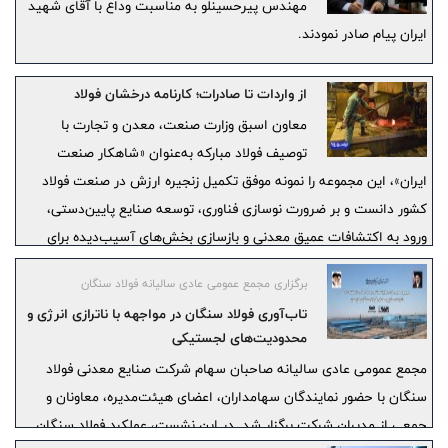
مهندس پیرحسینلو به مناسبت وداع با آقای شهید
ایران پیام صادر نمودند.
از واردات تا صادرات؛ کارنامه درخشان فولاد
معاون اسبق وزارت صنعت، معدن و تجارت با
توصیف فولاد مبارکه به‌عنوان «شاهکار صنعت
ایران»، این مجموعه را نمونه موفق تکمیل زنجیره ارزش در صنعت فولاد
کشور دانست و بر ضرورت نوسازی فناوری، توسعه صنایع پایین‌دستی،
ورود به اکتشافات عمیق معدنی و بازسازی بخش‌های آسیب‌دیده برای
تداوم مسیر رشد و ارزآوری این صنعت تأکید کرد.
برگزاری مجمع عمومی عادی سالیانه فولاد سنگان
تاب‌آوری فولاد سنگان در مواجهه با ناترازی انرژی و
محدودیت‌های لجستیکی
مجمع عمومی عادی سالیانه صاحبان سهام شرکت صنایع معدنی فولاد
سنگان با حضور نمایندگان سهامداران، اعضای هیئت‌مدیره، معاونان و
جمعی از مدیران شرکت برگزار شد. در این نشست، عملکرد فولاد سنگان