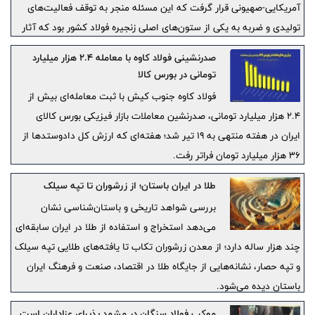
آمریکایی-صهیونی قرار گرفت که این مسئله منجر به توقف فعالیت‌های
تولیدی و ضربه‌ به یکی از ستون‌های اصلی زنجیره فولاد کشور بود که آثار
آن در تولید، اشتغال و بازار به‌وضوح قابل مشاهده است.
صدرنشینی فولاد کاوه با معامله ۲.۴ هزار میلیارد
تومانی در بورس کالا
فولاد کاوه جنوب کیش با ثبت معامله‌ای بیش از
۲.۴ هزار میلیارد تومانی، صدرنشین معاملات بازار فیزیکی بورس کالای
ایران در هفته منتهی به ۱۹ تیر شد؛ هفته‌ای که ارزش کل دادوستدها از
۳۶ هزار میلیارد تومان فراتر رفت.
طلا در ایران باستان؛ از زرشوران تا تپه سیلک
بررسی شواهد تاریخی و باستان‌شناسی نشان
می‌دهد استخراج و استفاده از طلا در ایران سابقه‌ای
چند هزار ساله دارد؛ از معدن زرشوران تکاب تا یافته‌های طلایی تپه سیلک
و تپه حصار، نشانه‌هایی از جایگاه طلا در اقتصاد، صنعت و فرهنگ ایران
باستان دیده می‌شود.
موکب فولاد سنگان در مشهد پذیرای عزاداران است