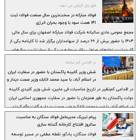
افق بازار گزارش می دهد؛
تجهیزات پزشکی و صنایع دانش‌بنیان گسترش دهد.
فولاد مبارکه در سخت‌ترین سال صنعت فولاد؛ ثبت
۱۴۱ همت سود با وجود بحران انرژی
مجمع عمومی عادی سالیانه شرکت فولاد مبارکه اصفهان برای سال مالی
۱۴۰۴ با حضور بیش از ۶۶ درصد از سهامداران برگزار شد تا کارنامه یکی از
کلیدی‌ترین نمادهای صنعتی بازار سرمایه در یکی از سخت‌ترین سال‌های
عملیاتی صنعت فولاد مورد بررسی قرار گیرد.
در اقدامي كم سابقه،
شش وزیر کابینه پاکستان با حضور در سفارت ایران
در اسلام آباد، با سيد محمد اتابك وزير صمت ديدار و
گفتگو كردند
در اقدامی کم‌نظیر در تاریخ مناسبات فی مابین، شش وزیر کلیدی کابینه
دولت پاکستان به طور همزمان با حضور در سفارت جمهوری اسلامی ایران
در اسلام آباد، با «سیدمحمد اتابک» وزير صمت دیدار و گفت وگو کردند.
پیام تبریک مدیرعامل فولاد سنگان به مناسبت
سالروز افتتاح کارخانه گندله سازی
فولاد سنگان، یادآور نقطه عطفی در مسیر توسعه