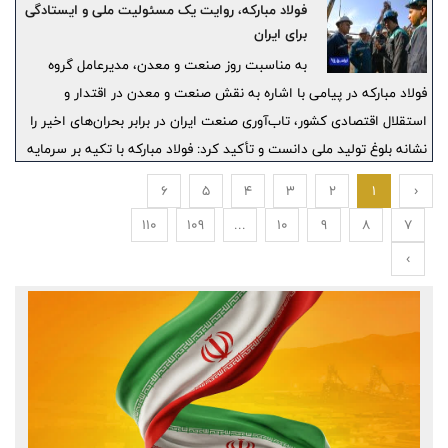
در سال مالی ۱۴۰۴، با وجود محدودیت‌های ناشی از ناترازی انرژی،
فولاد مبارکه، روایت یک مسئولیت ملی و ایستادگی
چالش‌های تأمین کلوخه سنگ آهن، لجستیکی و تحولات ژئوپلیتیکی
برای ایران
منطقه، مورد بررسی قرار گرفت و از سوی سهامداران و ناظران، مثبت و
به مناسبت روز صنعت و معدن، مدیرعامل گروه
قابل‌قبول ارزیابی شد.
فولاد مبارکه در پیامی با اشاره به نقش صنعت و معدن در اقتدار و
استقلال اقتصادی کشور، تاب‌آوری صنعت ایران در برابر بحران‌های اخیر را
نشانه بلوغ تولید ملی دانست و تأکید کرد: فولاد مبارکه با تکیه بر سرمایه
انسانی متخصص، بازگشت سریع خطوط آسیب‌دیده به مدار تولید، توسعه
6
5
4
3
2
1
‹
فناوری‌های نوین، حرکت به‌سوی فولاد سبز و گسترش بازارهای جهانی،
110
109
...
10
9
8
7
مسیر تبدیل‌شدن به سازمانی جهان‌تراز و پیشگام در تاب‌آوری صنعتی را با
›
قدرت ادامه می‌دهد.