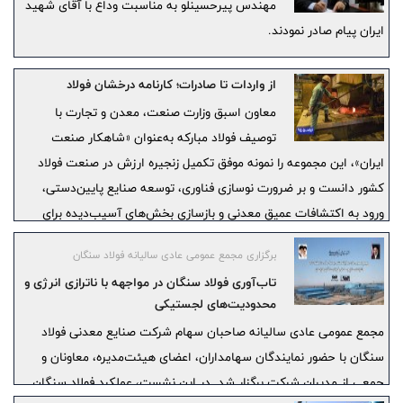
مهندس پیرحسینلو به مناسبت وداع با آقای شهید
ایران پیام صادر نمودند.
از واردات تا صادرات؛ کارنامه درخشان فولاد
معاون اسبق وزارت صنعت، معدن و تجارت با
توصیف فولاد مبارکه به‌عنوان «شاهکار صنعت
ایران»، این مجموعه را نمونه موفق تکمیل زنجیره ارزش در صنعت فولاد
کشور دانست و بر ضرورت نوسازی فناوری، توسعه صنایع پایین‌دستی،
ورود به اکتشافات عمیق معدنی و بازسازی بخش‌های آسیب‌دیده برای
تداوم مسیر رشد و ارزآوری این صنعت تأکید کرد.
برگزاری مجمع عمومی عادی سالیانه فولاد سنگان
تاب‌آوری فولاد سنگان در مواجهه با ناترازی انرژی و
محدودیت‌های لجستیکی
مجمع عمومی عادی سالیانه صاحبان سهام شرکت صنایع معدنی فولاد
سنگان با حضور نمایندگان سهامداران، اعضای هیئت‌مدیره، معاونان و
جمعی از مدیران شرکت برگزار شد. در این نشست، عملکرد فولاد سنگان